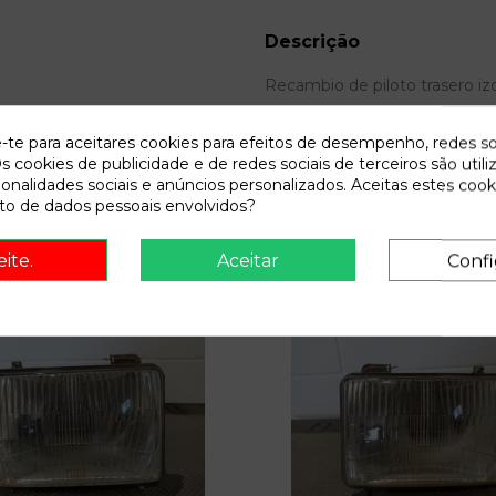
Descrição
Recambio de piloto trasero iz
e-te para aceitares cookies para efeitos de desempenho, redes so
s cookies de publicidade e de redes sociais de terceiros são utili
ionalidades sociais e anúncios personalizados. Aceitas estes cook
o de dados pessoais envolvidos?
eite.
Aceitar
Confi