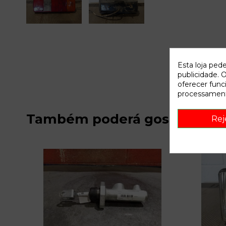
Esta loja ped
publicidade. O
oferecer func
processament
Também poderá gostar
Rej