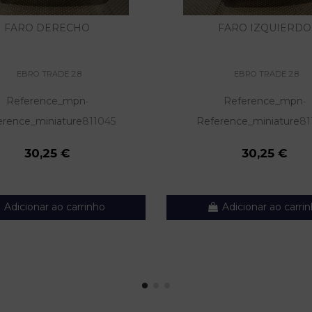
FARO DERECHO
FARO IZQUIERDO
EBRO TRADE 2.8
EBRO TRADE 2.8
Reference_mpn
Reference_mpn
-
-
erence_miniature
811045
Reference_miniature
81
30,25 €
30,25 €
Adicionar ao carrinho
Adicionar ao carri