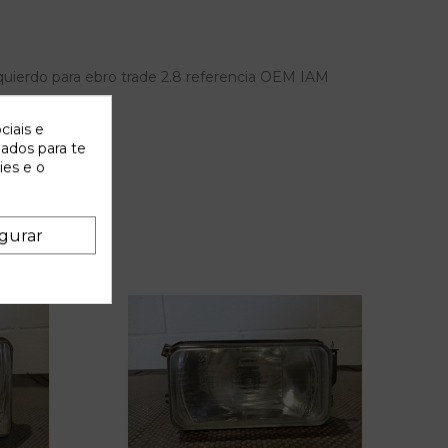
quierdo para ebro trade 2.8 referencia OEM IAM
ciais e
zados para te
ies e o
gurar