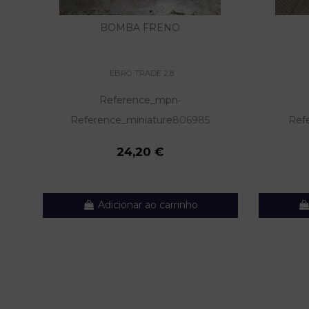
BOMBA FRENO
EBRO TRADE 2.8
Reference_mpn
-
Reference_miniature
806985
Ref
24,20 €
Adicionar ao carrinho