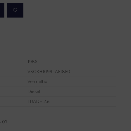
1986
VSGKB1099FA618601
Vermelho
Diesel
TRADE 2.8
4-07