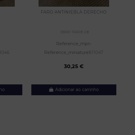
FARO ANTINIEBLA DERECHO
EBRO TRADE 2.8
Reference_mpn
-
1046
Reference_miniature
811047
30,25 €
nho
Adicionar ao carrinho