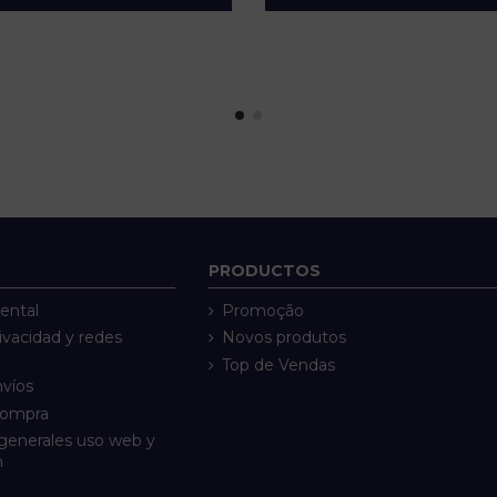
PRODUCTOS
ental
Promoção
rivacidad y redes
Novos produtos
Top de Vendas
nvíos
compra
generales uso web y
n