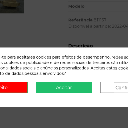
Modelo
Referência
811137
Disponível a partir de:
2022-0
Descrição
Recambio de caja reles fusibles 
e-te para aceitares cookies para efeitos de desempenho, redes so
IAM 919501H510 919502H500
s cookies de publicidade e de redes sociais de terceiros são utili
ionalidades sociais e anúncios personalizados. Aceitas estes cook
o de dados pessoais envolvidos?
eite.
Aceitar
Confi