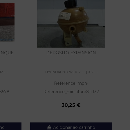
ANQUE
DEPOSITO EXPANSION
 - ...
HYUNDAI I30 CW | 0.12 - ... | 0.12 - ...
Reference_mpn
-
8578
Reference_miniature
811132
30,25 €
nho
Adicionar ao carrinho