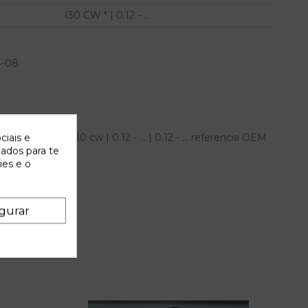
I30 CW * | 0.12 - ...
4-08
para hyundai i30 cw | 0.12 - ... | 0.12 - ... referencia OEM
ciais e
zados para te
ies e o
gurar