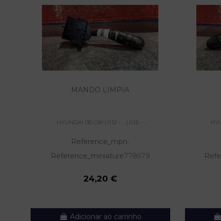
MANDO LIMPIA
HYUNDAI I30 CW | 0.12 - ... | 0.12 - ...
HYUN
Reference_mpn
-
Reference_miniature
778579
Refe
24,20 €
Adicionar ao carrinho