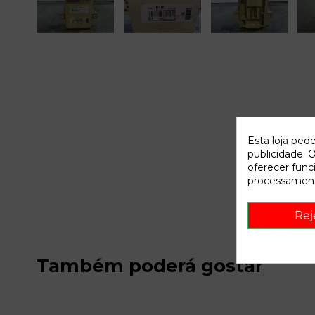
Esta loja ped
publicidade. O
oferecer func
processament
Rej
Também poderá gostar