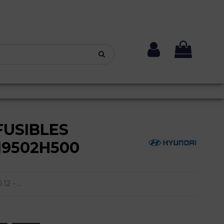
FUSIBLES
919502H500
2 - ...