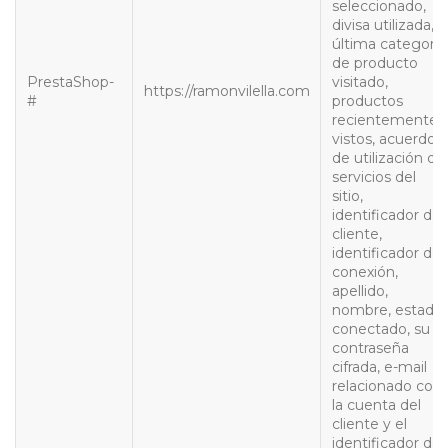
seleccionado,
divisa utilizada,
última categoría
de producto
PrestaShop-
visitado,
https://ramonvilella.com
#
productos
recientemente
vistos, acuerdo
de utilización de
servicios del
sitio,
identificador del
cliente,
identificador de
conexión,
apellido,
nombre, estado
conectado, su
contraseña
cifrada, e-mail
relacionado con
la cuenta del
cliente y el
identificador del