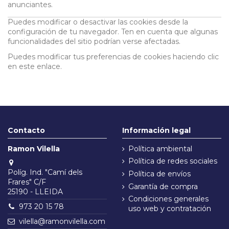
anunciantes.
Puedes modificar o desactivar las cookies desde la
configuración de tu navegador. Ten en cuenta que algunas
funcionalidades del sitio podrían verse afectadas.
Puedes modificar tus preferencias de cookies haciendo clic
en
este enlace
.
Contacto
Información legal
Ramon Vilella
Política ambiental
Política de redes sociales
Políg. Ind. "Camí dels
Política de envíos
Frares" C/F
Garantía de compra
25190 - LLEIDA
Condiciones generales
973 20 15 78
uso web y contratación
vilella@ramonvilella.com