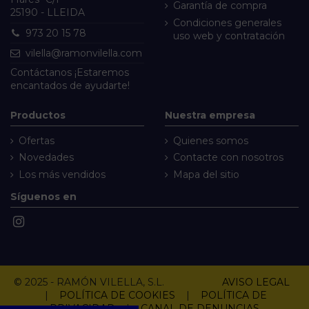
Garantía de compra
25190 - LLEIDA
Condiciones generales
973 20 15 78
uso web y contratación
vilella@ramonvilella.com
Contáctanos
¡Estaremos
encantados de ayudarte!
Productos
Nuestra empresa
Ofertas
Quienes somos
Novedades
Contacte con nosotros
Los más vendidos
Mapa del sitio
Síguenos en
© 2025 - RAMÓN VILELLA, S.L.
AVISO LEGAL
|
POLÍTICA DE COOKIES
|
POLÍTICA DE
PRIVACIDAD
|
CANAL DE DENUNCIAS