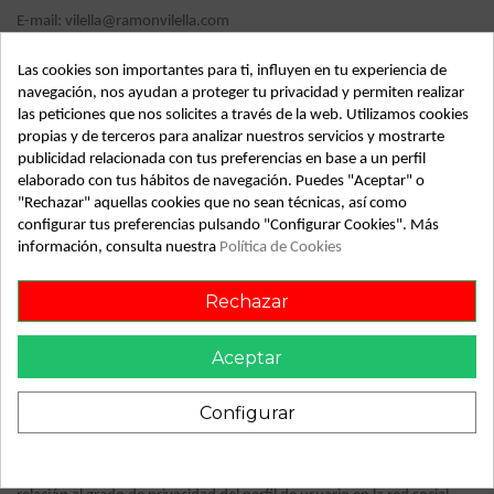
E-mail:
vilella@ramonvilella.com
La política de privacidad completa se encuentra disponible en
Las cookies son importantes para ti, influyen en tu experiencia de
ramonvilella.com/es
navegación, nos ayudan a proteger tu privacidad y permiten realizar
2. UTILIZACIÓN DEL PERFIL
las peticiones que nos solicites a través de la web. Utilizamos cookies
propias y de terceros para analizar nuestros servicios y mostrarte
El RESPONSABLE realizará las siguientes actuaciones:
publicidad relacionada con tus preferencias en base a un perfil
·
elaborado con tus hábitos de navegación. Puedes "Aceptar" o
Acceso a la información pública del perfil.
"Rechazar" aquellas cookies que no sean técnicas, así como
·
Publicación en el perfil de la PERSONA USUARIA de toda
configurar tus preferencias pulsando "Configurar Cookies". Más
aquella información ya publicada en la red social del
información, consulta nuestra
Política de Cookies
RESPONSABLE.
·
Enviar mensajes personales e individuales a través de los
Rechazar
canales de la red social.
·
Actualizaciones del estado de la página que se publicarán en el
Aceptar
perfil de la PERSONA USUARIA.
La PERSONA USUARIA siempre puede controlar sus conexiones,
Configurar
eliminar los contenidos que dejen de interesarle y restringir con quién
comparte sus conexiones; para ello deberá acceder a su configuración
donde encontrará diferentes posibilidades de configuración en