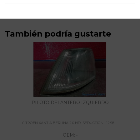
referencia OEM IAM 10094811023
También podría gustarte
PILOTO DELANTERO IZQUIERDO
CITROEN XANTIA BERLINA 2.0 HDI SEDUCTION | 12.98 -...
OEM:
-