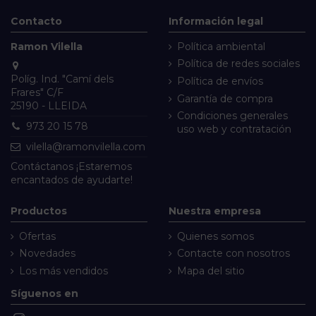
Contacto
Información legal
Ramon Vilella
Política ambiental
Política de redes sociales
Políg. Ind. "Camí dels
Política de envíos
Frares" C/F
Garantía de compra
25190 - LLEIDA
Condiciones generales
973 20 15 78
uso web y contratación
vilella@ramonvilella.com
Contáctanos
¡Estaremos
encantados de ayudarte!
Productos
Nuestra empresa
Ofertas
Quienes somos
Novedades
Contacte con nosotros
Los más vendidos
Mapa del sitio
Síguenos en