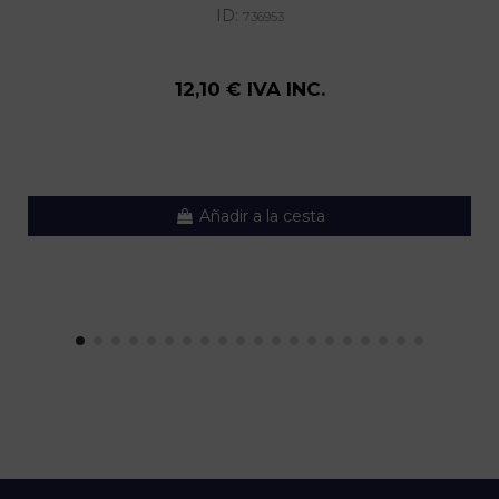
ID:
736953
12,10 € IVA INC.
Añadir a la cesta