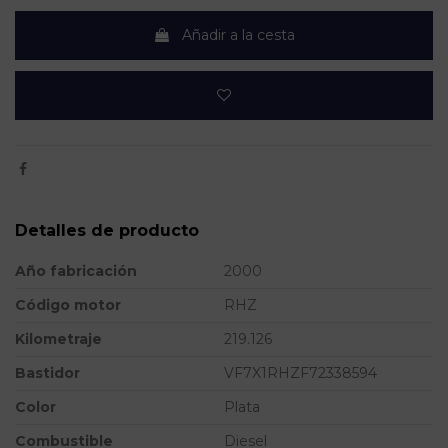
Añadir a la cesta
Detalles de producto
Año fabricación
2000
Código motor
RHZ
Kilometraje
219.126
Bastidor
VF7X1RHZF72338594
Color
Plata
Combustible
Diesel