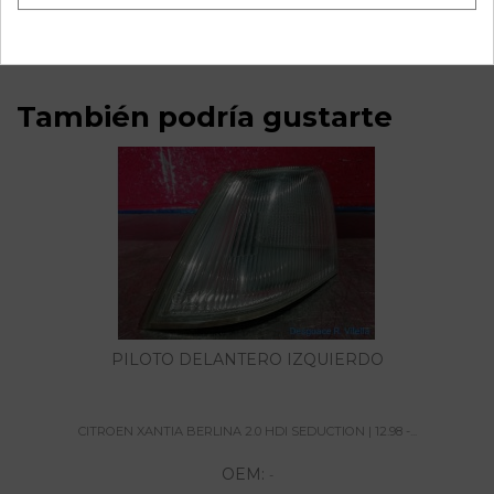
seduction | 12.98 - 12.99 referencia OEM IAM
También podría gustarte
PILOTO DELANTERO IZQUIERDO
CITROEN XANTIA BERLINA 2.0 HDI SEDUCTION | 12.98 -...
OEM:
-