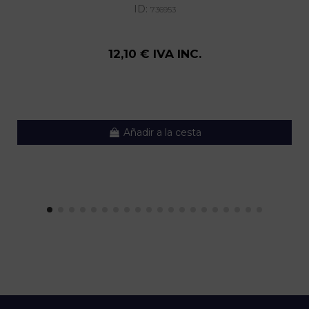
ID:
736953
12,10 € IVA INC.
Añadir a la cesta