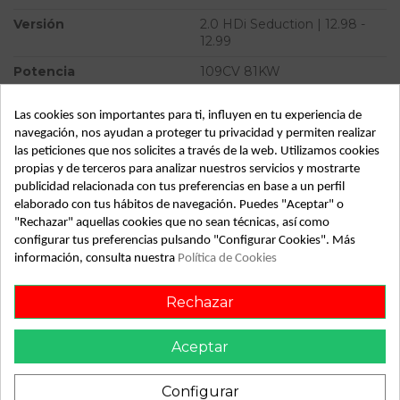
Versión
2.0 HDi Seduction | 12.98 -
12.99
Potencia
109CV 81KW
Modelo
XANTIA BERLINA 2.0 HDi
Las cookies son importantes para ti, influyen en tu experiencia de
Seduction | 12.98 - 12.99
navegación, nos ayudan a proteger tu privacidad y permiten realizar
Almacén
49349
las peticiones que nos solicites a través de la web. Utilizamos cookies
propias y de terceros para analizar nuestros servicios y mostrarte
SubAlmacén
364
publicidad relacionada con tus preferencias en base a un perfil
elaborado con tus hábitos de navegación. Puedes "Aceptar" o
SubSubAlmacén
100029749
"Rechazar" aquellas cookies que no sean técnicas, así como
configurar tus preferencias pulsando "Configurar Cookies". Más
ID:
736961
información, consulta nuestra
Política de Cookies
Fecha disponible:
2022-04-06
Rechazar
Descripción
Aceptar
Recambio de cerradura puerta trasera derecha para citroen
xantia berlina 2.0 hdi seduction | 12.98 - 12.99 2.0 hdi
Configurar