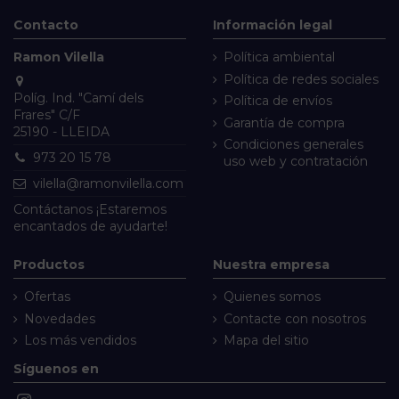
Contacto
Información legal
Ramon Vilella
Política ambiental
Política de redes sociales
Políg. Ind. "Camí dels
Política de envíos
Frares" C/F
Garantía de compra
25190 - LLEIDA
Condiciones generales
973 20 15 78
uso web y contratación
vilella@ramonvilella.com
Contáctanos
¡Estaremos
encantados de ayudarte!
Productos
Nuestra empresa
Ofertas
Quienes somos
Novedades
Contacte con nosotros
Los más vendidos
Mapa del sitio
Síguenos en