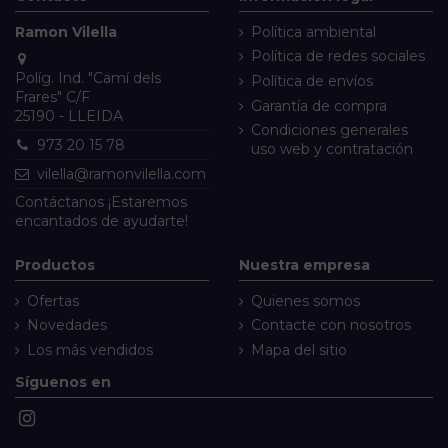
Ramon Vilella
Política ambiental
Política de redes sociales
Políg. Ind. "Camí dels
Política de envíos
Frares" C/F
Garantía de compra
25190 - LLEIDA
Condiciones generales
973 20 15 78
uso web y contratación
vilella@ramonvilella.com
Contáctanos
¡Estaremos
encantados de ayudarte!
Productos
Nuestra empresa
Ofertas
Quienes somos
Novedades
Contacte con nosotros
Los más vendidos
Mapa del sitio
Síguenos en