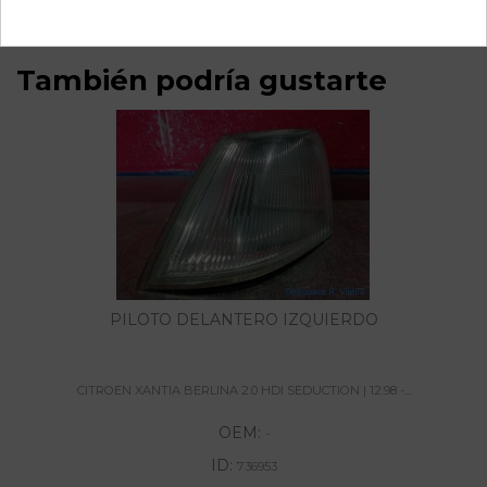
También podría gustarte
PILOTO DELANTERO IZQUIERDO
CITROEN XANTIA BERLINA 2.0 HDI SEDUCTION | 12.98 -...
OEM:
-
ID:
736953