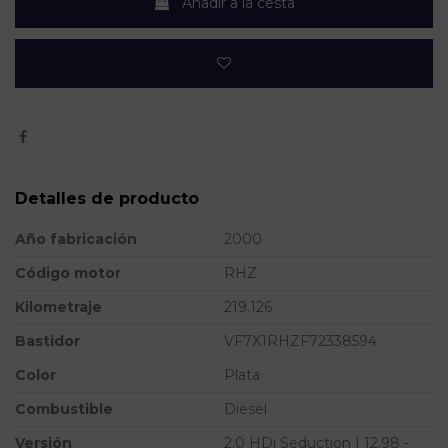
Añadir a la cesta
Detalles de producto
Año fabricación
2000
Código motor
RHZ
Kilometraje
219.126
Bastidor
VF7X1RHZF72338594
Color
Plata
Combustible
Diesel
Versión
2.0 HDi Seduction | 12.98 -