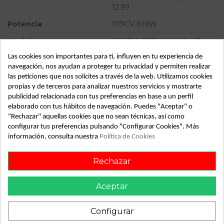
12.99
Potencia
109CV 81KW
Modelo
XANTIA BERLINA 2.0 HDi
Seduction | 12.98 - 12.99
Las cookies son importantes para ti, influyen en tu experiencia de
navegación, nos ayudan a proteger tu privacidad y permiten realizar
Almacén
49349
las peticiones que nos solicites a través de la web. Utilizamos cookies
SubAlmacén
385
propias y de terceros para analizar nuestros servicios y mostrarte
publicidad relacionada con tus preferencias en base a un perfil
SubSubAlmacén
100029857
elaborado con tus hábitos de navegación. Puedes "Aceptar" o
"Rechazar" aquellas cookies que no sean técnicas, así como
ID:
738660
configurar tus preferencias pulsando "Configurar Cookies". Más
Fecha disponible:
2022-04-06
información, consulta nuestra
Política de Cookies
Rechazar
Descripción
Aceptar
Recambio de disco freno delantero para citroen xantia
berlina 2.0 hdi seduction | 12.98 - 12.99 2.0 hdi seduction |
12.98 - 12.99 referencia OEM IAM
Configurar