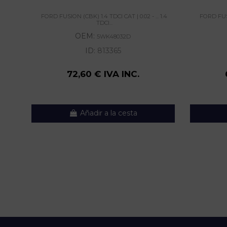
FORD FUSION (CBK) 1.4 TDCI CAT | 0.02 - ... 1.4
FORD FUSIO
TDCI...
OEM:
5WK48032D
ID:
813365
72,60 € IVA INC.
Añadir a la cesta