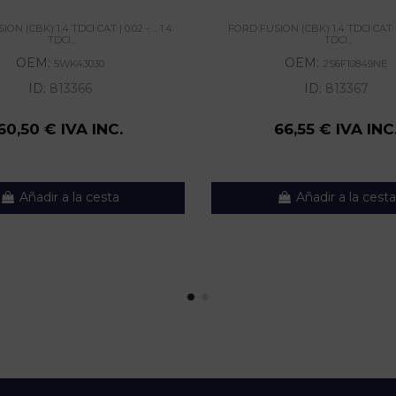
N (CBK) 1.4 TDCI CAT | 0.02 - ... 1.4
FORD FUSION (CBK) 1.4 TDCI CAT | 0.
TDCI...
TDCI...
OEM:
OEM:
5WK43030
2S6F10849NE
ID:
813366
ID:
813367
60,50 € IVA INC.
66,55 € IVA INC
Añadir a la cesta
Añadir a la cesta