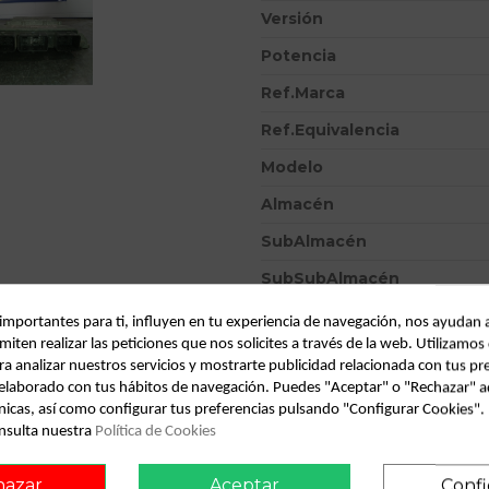
Versión
Potencia
Ref.Marca
Ref.Equivalencia
Modelo
Almacén
SubAlmacén
SubSubAlmacén
 importantes para ti, influyen en tu experiencia de navegación, nos ayudan 
ID:
813364
miten realizar las peticiones que nos solicites a través de la web. Utilizamos
Fecha disponible:
2022-05-24
ra analizar nuestros servicios y mostrarte publicidad relacionada con tus pr
l elaborado con tus hábitos de navegación. Puedes "Aceptar" o "Rechazar" a
nicas, así como configurar tus preferencias pulsando "Configurar Cookies"
Descripción
nsulta nuestra
Política de Cookies
Recambio de centralita motor uce
hazar
Aceptar
Confi