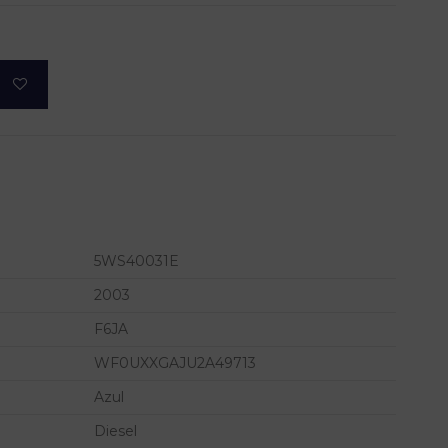
5WS40031E
2003
F6JA
WF0UXXGAJU2A49713
Azul
Diesel