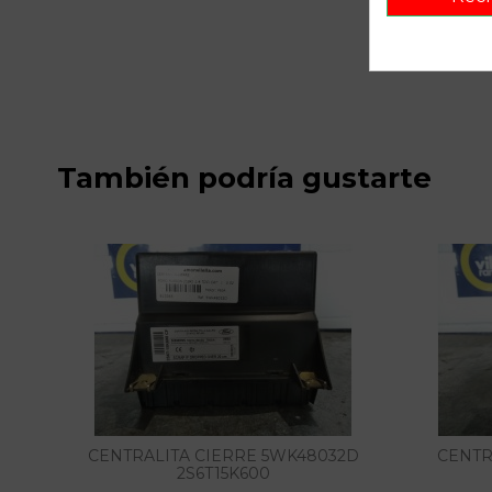
También podría gustarte
CENTRALITA CIERRE 5WK48032D
CENTR
2S6T15K600