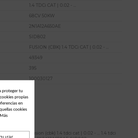
1.4 TDCi CAT | 0.02 - ...
68CV 50KW
2N1A12A650AE
SID802
FUSION (CBK) 1.4 TDCi CAT | 0.02 - ...
49349
395
100030127
a proteger tu
 cookies propias
eferencias en
quellas cookies
. Más
 para ford fusion (cbk) 1.4 tdci cat | 0.02 - ... 1.4 tdci
gurar