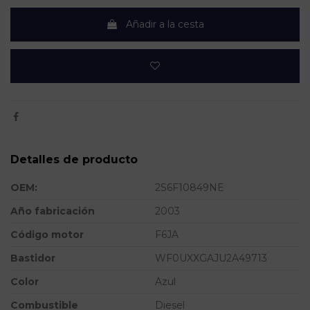
Añadir a la cesta
Detalles de producto
OEM:
2S6F10849NE
Año fabricación
2003
Código motor
F6JA
Bastidor
WF0UXXGAJU2A49713
Color
Azul
Combustible
Diesel