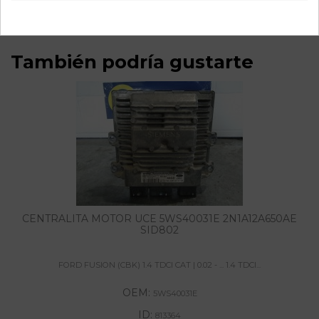
También podría gustarte
CENTRALITA MOTOR UCE 5WS40031E 2N1A12A650AE
SID802
FORD FUSION (CBK) 1.4 TDCI CAT | 0.02 - ... 1.4 TDCI...
OEM:
5WS40031E
ID:
813364