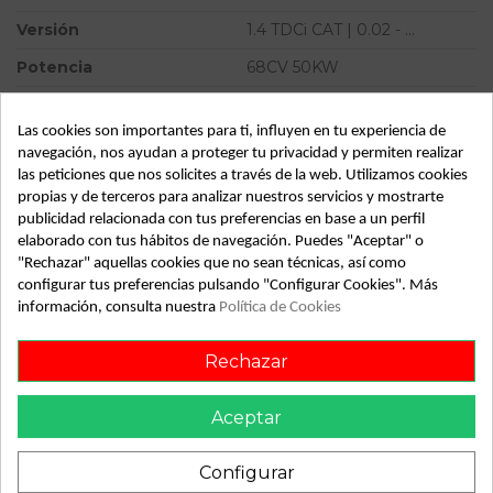
Versión
1.4 TDCi CAT | 0.02 - ...
Potencia
68CV 50KW
Modelo
FUSION (CBK) 1.4 TDCi CAT |
0.02 - ...
Las cookies son importantes para ti, influyen en tu experiencia de
navegación, nos ayudan a proteger tu privacidad y permiten realizar
Almacén
49349
las peticiones que nos solicites a través de la web. Utilizamos cookies
propias y de terceros para analizar nuestros servicios y mostrarte
SubAlmacén
383
publicidad relacionada con tus preferencias en base a un perfil
SubSubAlmacén
100029800
elaborado con tus hábitos de navegación. Puedes "Aceptar" o
"Rechazar" aquellas cookies que no sean técnicas, así como
configurar tus preferencias pulsando "Configurar Cookies". Más
ID:
813367
información, consulta nuestra
Política de Cookies
Fecha disponible:
2022-05-24
Rechazar
Descripción
Aceptar
Recambio de cuadro instrumentos para ford fusion (cbk) 1.4
tdci cat | 0.02 - ... 1.4 tdci cat | 0.02 - ... referencia OEM IAM
Configurar
2S6F10849NE