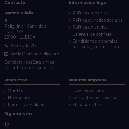
Contacto
Información legal
Ramon Vilella
Política ambiental
Política de redes sociales
Políg. Ind. "Camí dels
Política de envíos
Frares" C/F
Garantía de compra
25190 - LLEIDA
Condiciones generales
973 20 15 78
uso web y contratación
vilella@ramonvilella.com
Contáctanos
¡Estaremos
encantados de ayudarte!
Productos
Nuestra empresa
Ofertas
Quienes somos
Novedades
Contacte con nosotros
Los más vendidos
Mapa del sitio
Síguenos en