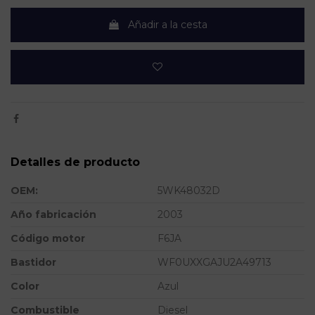
Añadir a la cesta
Detalles de producto
OEM:
5WK48032D
Año fabricación
2003
Código motor
F6JA
Bastidor
WF0UXXGAJU2A49713
Color
Azul
Combustible
Diesel