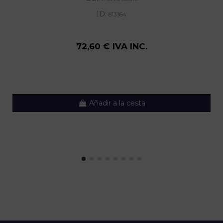
ID:
813364
72,60 € IVA INC.
Añadir a la cesta