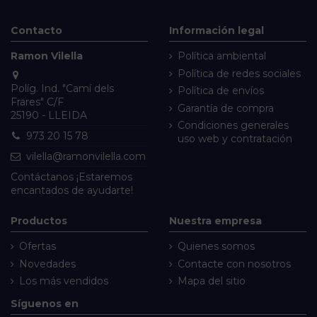
Contacto
Información legal
Ramon Vilella
Política ambiental
Política de redes sociales
Políg. Ind. "Camí dels
Política de envíos
Frares" C/F
Garantía de compra
25190 - LLEIDA
Condiciones generales
973 20 15 78
uso web y contratación
vilella@ramonvilella.com
Contáctanos
¡Estaremos
encantados de ayudarte!
Productos
Nuestra empresa
Ofertas
Quienes somos
Novedades
Contacte con nosotros
Los más vendidos
Mapa del sitio
Síguenos en