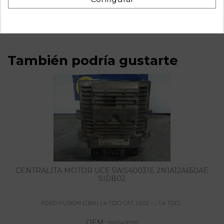
5WK48032D 2S6T15K600
También podría gustarte
CENTRALITA MOTOR UCE 5WS40031E 2N1A12A650AE
SID802
FORD FUSION (CBK) 1.4 TDCI CAT | 0.02 - ... 1.4 TDCI...
OEM:
5WS40031E