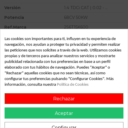
Versión
1.4 TDCi CAT | 0.02 - ...
Potencia
68CV 50KW
Ref.Marca
2S6T15K600
Modelo
FUSION (CBK) 1.4 TDCi CAT |
Las cookies son importantes para ti, influyen en tu experiencia de
0.02 - ...
navegación, nos ayudan a proteger tu privacidad y permiten realizar
las peticiones que nos solicites a través de la web. Utilizamos cookies
Almacén
49349
propias y de terceros para analizar nuestros servicios y mostrarte
SubAlmacén
373
publicidad relacionada con tus preferencias en base a un perfil
elaborado con tus hábitos de navegación. Puedes "Aceptar" o
SubSubAlmacén
100029489
"Rechazar" aquellas cookies que no sean técnicas, así como
configurar tus preferencias pulsando "Configurar Cookies". Más
información, consulta nuestra
Política de Cookies
ID:
813365
Fecha disponible:
2022-05-24
Rechazar
Descripción
Aceptar
Recambio de centralita cierre para ford fusion (cbk) 1.4 tdci
Configurar
cat | 0.02 - ... 1.4 tdci cat | 0.02 - ... referencia OEM IAM