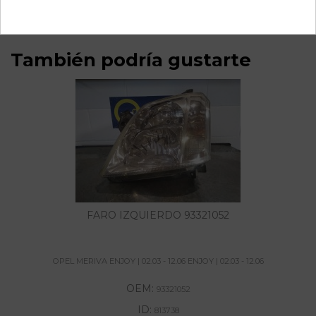
También podría gustarte
FARO IZQUIERDO 93321052
OPEL MERIVA ENJOY | 02.03 - 12.06 ENJOY | 02.03 - 12.06
OEM:
93321052
ID:
813738