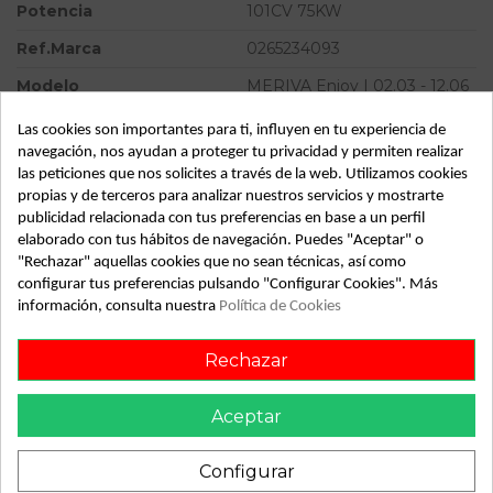
Potencia
101CV 75KW
Ref.Marca
0265234093
Modelo
MERIVA Enjoy | 02.03 - 12.06
Tipo vehículo
Turismo
Las cookies son importantes para ti, influyen en tu experiencia de
navegación, nos ayudan a proteger tu privacidad y permiten realizar
Almacén
49349
las peticiones que nos solicites a través de la web. Utilizamos cookies
propias y de terceros para analizar nuestros servicios y mostrarte
SubAlmacén
383
publicidad relacionada con tus preferencias en base a un perfil
SubSubAlmacén
100029801
elaborado con tus hábitos de navegación. Puedes "Aceptar" o
"Rechazar" aquellas cookies que no sean técnicas, así como
configurar tus preferencias pulsando "Configurar Cookies". Más
ID:
813742
información, consulta nuestra
Política de Cookies
Fecha disponible:
2022-05-30
Rechazar
Descripción
Aceptar
Recambio de abs para opel meriva enjoy | 02.03 - 12.06
enjoy | 02.03 - 12.06 referencia OEM IAM 0265950350
Configurar
0265234093