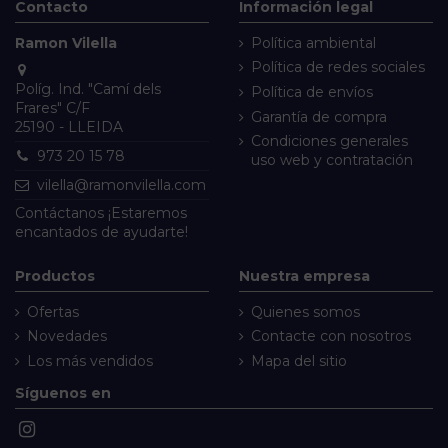
Contacto
Información legal
Ramon Vilella
Política ambiental
Política de redes sociales
Políg. Ind. "Camí dels
Política de envíos
Frares" C/F
Garantía de compra
25190 - LLEIDA
Condiciones generales
973 20 15 78
uso web y contratación
vilella@ramonvilella.com
Contáctanos
¡Estaremos
encantados de ayudarte!
Productos
Nuestra empresa
Ofertas
Quienes somos
Novedades
Contacte con nosotros
Los más vendidos
Mapa del sitio
Síguenos en