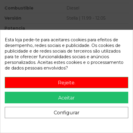
Combustible
Diesel
Versión
Stella | 11.99 - 12.05
Potencia
Ref.Marca
Esta loja pede-te para aceitares cookies para efeitos de
desempenho, redes sociais e publicidade. Os cookies de
Modelo
LEON (1M1) Stella | 11.99 -
publicidade e de redes sociais de terceiros são utilizados
12.05
para te oferecer funcionalidades sociais e anúncios
personalizados. Aceitas estes cookies e o processamento
de dados pessoais envolvidos?
Referência
810467
Disponível a partir de:
2022-04-04
Rejeite.
Descrição
Aceitar
Recambio de motor arranque para seat leon (1m1) stella |
Configurar
11.99 - 12.05 stella | 11.99 - 12.05 referencia OEM IAM
D7RS130 02A911024G