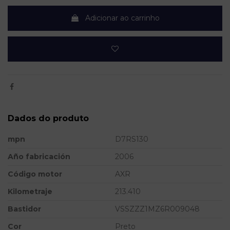
Adicionar ao carrinho
Dados do produto
mpn
D7RS130
Año fabricación
2006
Código motor
AXR
Kilometraje
213.410
Bastidor
VSSZZZ1MZ6R009048
Cor
Preto