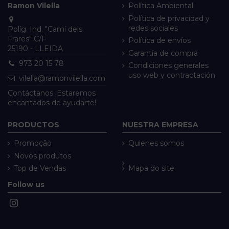
Ramon Vilella
Política Ambiental
Política de privacidad y
redes sociales
Políg. Ind. "Camí dels
Frares" C/F
Política de envíos
25190 - LLEIDA
Garantía de compra
973 20 15 78
Condiciones generales
uso web y contractación
vilella@ramonvilella.com
Contáctanos ¡Estaremos
encantados de ayudarte!
PRODUCTOS
NUESTRA EMPRESA
Promoção
Quienes somos
Novos produtos
Top de Vendas
Mapa do site
Follow us