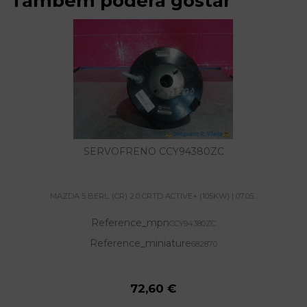
Também poderá gostar
SERVOFRENO CCY94380ZC
MAZDA 5 BERL. (CR) 2.0 CRTD ACTIVE+ (105KW) | 07.05...
Reference_mpn
CCY94380ZC
Reference_miniature
682870
72,60 €