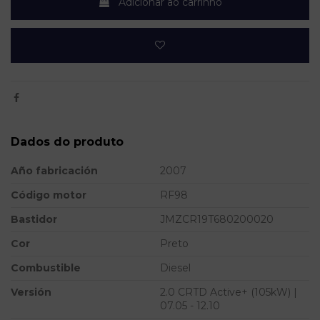
Adicionar ao carrinho
Dados do produto
Año fabricación
2007
Código motor
RF98
Bastidor
JMZCR19T680200020
Cor
Preto
Combustible
Diesel
Versión
2.0 CRTD Active+ (105kW) |
07.05 - 12.10