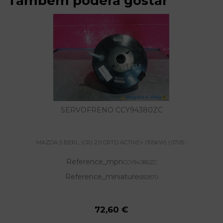
Também poderá gostar
SERVOFRENO CCY94380ZC
MAZDA 5 BERL. (CR) 2.0 CRTD ACTIVE+ (105KW) | 07.05...
Reference_mpn
CCY94380ZC
Reference_miniature
682870
72,60 €