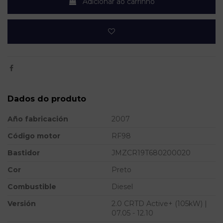
Adicionar ao carrinho
Dados do produto
Año fabricación
2007
Código motor
RF98
Bastidor
JMZCR19T680200020
Cor
Preto
Combustible
Diesel
Versión
2.0 CRTD Active+ (105kW) |
07.05 - 12.10