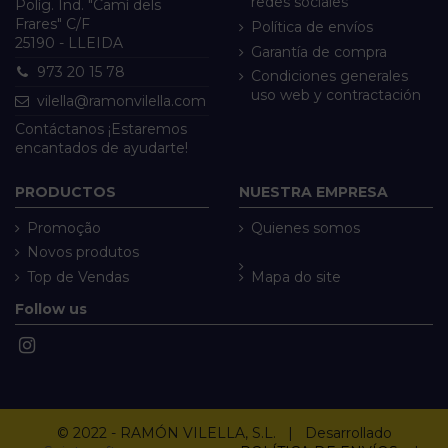
redes sociales
Políg. Ind. "Camí dels
Frares" C/F
Política de envíos
25190 - LLEIDA
Garantía de compra
973 20 15 78
Condiciones generales
uso web y contractación
vilella@ramonvilella.com
Contáctanos ¡Estaremos
encantados de ayudarte!
PRODUCTOS
NUESTRA EMPRESA
Promoção
Quienes somos
Novos produtos
Top de Vendas
Mapa do site
Follow us
© 2022 - RAMÓN VILELLA, S.L. | Desarrollado