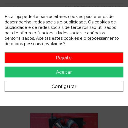
Modelo
COUPE (J2) 1.6 16V CAT | 0.96
- 0.99
Esta loja pede-te para aceitares cookies para efeitos de
desempenho, redes sociais e publicidade. Os cookies de
publicidade e de redes sociais de terceiros são utilizados
Referência
800901
para te oferecer funcionalidades sociais e anúncios
Disponível a partir de:
2022-04-06
personalizados. Aceitas estes cookies e o processamento
de dados pessoais envolvidos?
Descrição
Rejeite.
Recambio de anillo airbag para hyundai coupe (j2) 1.6 16v cat
| 0.96 - 0.99 1.6 16v cat | 0.96 - 0.99 referencia OEM IAM
Aceitar
Configurar
Também poderá gostar