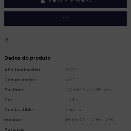
Adicionar ao carrinho
Dados do produto
Año fabricación
2001
Código motor
4ED
Bastidor
KMHJG31RP1U253375
Cor
Preto
Combustible
Gasolina
Versión
1.6 16V CAT | 0.96 - 0.99
Potencia