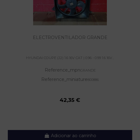
ELECTROVENTILADOR GRANDE
HYUNDAI COUPE (J2) 1.6 16V CAT | 0.96 - 0.99 1.6 16V...
Reference_mpn
GRANDE
Reference_miniature
800886
42,35 €
Adicionar ao carrinho