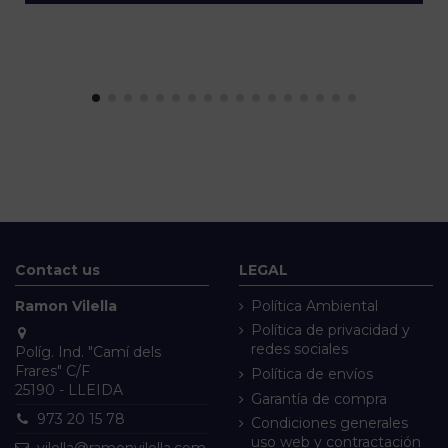
Contact us
LEGAL
Ramon Vilella
Política Ambiental
Política de privacidad y
redes sociales
Políg. Ind. "Camí dels
Frares" C/F
Política de envíos
25190 - LLEIDA
Garantía de compra
973 20 15 78
Condiciones generales
uso web y contractación
vilella@ramonvilella.com