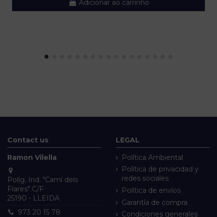
Adicionar ao carrinho
Contact us
LEGAL
Ramon Vilella
Política Ambiental
Política de privacidad y
redes sociales
Políg. Ind. "Camí dels
Frares" C/F
Política de envíos
25190 - LLEIDA
Garantía de compra
973 20 15 78
Condiciones generales