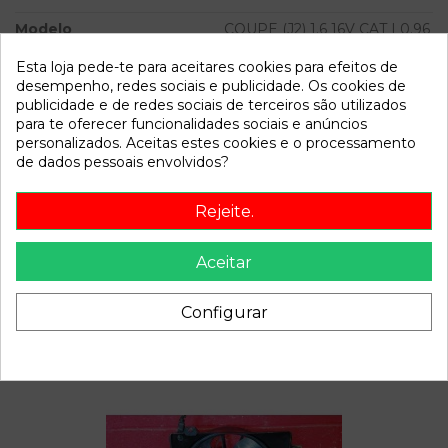
Modelo
COUPE (J2) 1.6 16V CAT | 0.96
- 0.99
Esta loja pede-te para aceitares cookies para efeitos de
desempenho, redes sociais e publicidade. Os cookies de
Referência
800906
publicidade e de redes sociais de terceiros são utilizados
Disponível a partir de:
2022-04-06
para te oferecer funcionalidades sociais e anúncios
personalizados. Aceitas estes cookies e o processamento
de dados pessoais envolvidos?
Descrição
Rejeite.
Recambio de conmutador de arranque para hyundai coupe
(j2) 1.6 16v cat | 0.96 - 0.99 1.6 16v cat | 0.96 - 0.99 referencia
Aceitar
OEM IAM
Configurar
Também poderá gostar