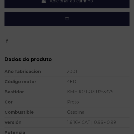
Adicionar ao carrinho
Dados do produto
Año fabricación
2001
Código motor
4ED
Bastidor
KMHJG31RP1U253375
Cor
Preto
Combustible
Gasolina
Versión
1.6 16V CAT | 0.96 - 0.99
Potencia