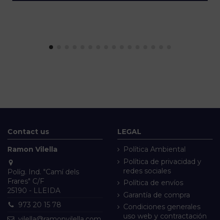
Contact us
LEGAL
Ramon Vilella
Política Ambiental
Política de privacidad y
redes sociales
Políg. Ind. "Camí dels
Frares" C/F
Política de envíos
25190 - LLEIDA
Garantía de compra
973 20 15 78
Condiciones generales
uso web y contractación
vilella@ramonvilella.com