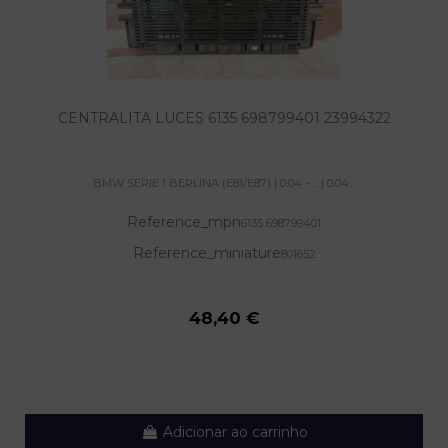
CENTRALITA LUCES 6135 698799401 23994322
BMW SERIE 1 BERLINA (E81/E87) | 0.04 - ... | 0.04...
Reference_mpn
6135 698799401
Reference_miniature
801652
48,40 €
Adicionar ao carrinho