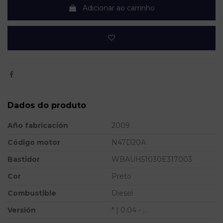
Adicionar ao carrinho
Dados do produto
Año fabricación
2009
Código motor
N47D20A
Bastidor
WBAUH51030E317003
Cor
Preto
Combustible
Diesel
Versión
* | 0.04 - ...