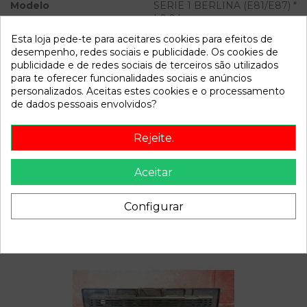
Modelo
SERIE 1 BERLINA (E81/E87) *
| 0.04 - ...
Esta loja pede-te para aceitares cookies para efeitos de
Referência
802753
desempenho, redes sociais e publicidade. Os cookies de
publicidade e de redes sociais de terceiros são utilizados
Disponível a partir de:
2022-04-06
para te oferecer funcionalidades sociais e anúncios
personalizados. Aceitas estes cookies e o processamento
de dados pessoais envolvidos?
Descrição
Rejeite.
Recambio de condensador radiador aire acondicionado para
bmw serie 1 berlina (e81/e87) | 0.04 - ... | 0.04 - ... referencia
OEM IAM
Aceitar
Configurar
Também poderá gostar