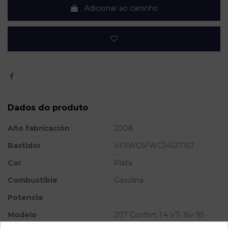
Adicionar ao carrinho
Dados do produto
Año fabricación
2008
Bastidor
VF3WC5FWC34537157
Cor
Plata
Combustible
Gasolina
Potencia
Modelo
207 Confort 1.4 VTi 16v 95