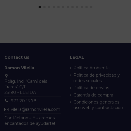
Contact us
LEGAL
Ramon Vilella
Política Ambiental
Política de privacidad y
redes sociales
Políg. Ind. "Camí dels
Frares" C/F
Política de envíos
25190 - LLEIDA
Garantía de compra
973 20 15 78
Condiciones generales
uso web y contractación
vilella@ramonvilella.com
Contáctanos ¡Estaremos
encantados de ayudarte!