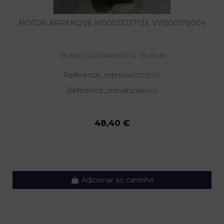
MOTOR ARRANQUE M000T32271ZE V75500178004
PEUGEOT 207 CONFORT 1.4 VTI 16V 95
Reference_mpn
M000T32271ZE
Reference_miniature
810670
48,40 €
Adicionar ao carrinho