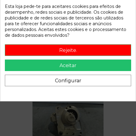
Esta loja pede-te para aceitares cookies para efeitos de
Referência
811007
desempenho, redes sociais e publicidade. Os cookies de
Disponível a partir de:
2022-04-07
publicidade e de redes sociais de terceiros são utilizados
para te oferecer funcionalidades sociais e anúncios
personalizados. Aceitas estes cookies e o processamento
Descrição
de dados pessoais envolvidos?
Recambio de pinza freno trasera izquierda para peugeot
Rejeite.
207 confort 1.4 vti 16v 95 referencia OEM IAM
Aceitar
Configurar
Também poderá gostar