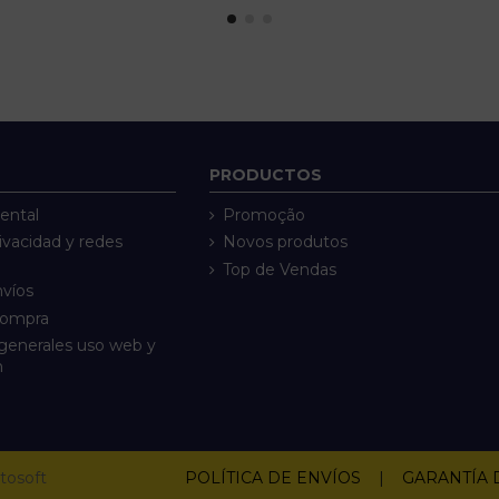
PRODUCTOS
ental
Promoção
rivacidad y redes
Novos produtos
Top de Vendas
nvíos
compra
generales uso web y
n
tosoft
POLÍTICA DE ENVÍOS
|
GARANTÍA