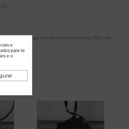
4-07
tero izquierdo para renault modus referencia OEM IAM
ciais e
zados para te
ies e o
gurar