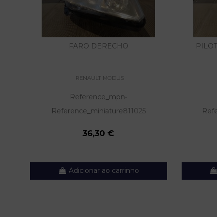
FARO DERECHO
PILO
RENAULT MODUS
Reference_mpn
-
Reference_miniature
811025
Ref
36,30 €
Adicionar ao carrinho