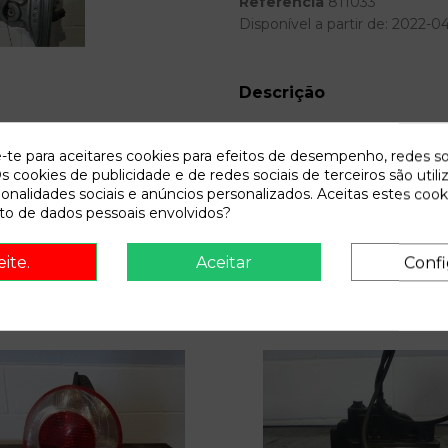
Referência
811033
Disponível a partir de:
2022-0
Descrição
Recambio de elevalunas delan
e-te para aceitares cookies para efeitos de desempenho, redes so
s cookies de publicidade e de redes sociais de terceiros são utili
ionalidades sociais e anúncios personalizados. Aceitas estes cook
o de dados pessoais envolvidos?
eite.
Aceitar
Confi