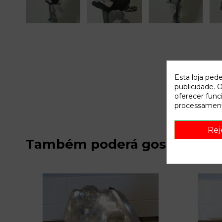
Esta loja ped
publicidade. O
oferecer func
processament
Rej
Também poderá gostar