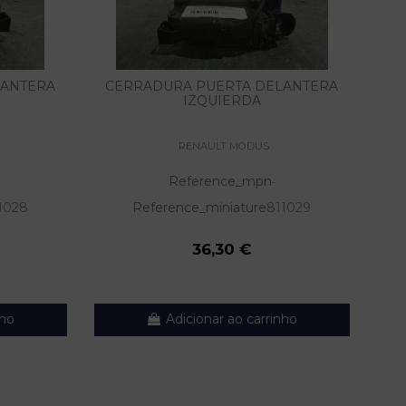
LANTERA
CERRADURA PUERTA DELANTERA
IZQUIERDA
RENAULT MODUS
Reference_mpn
-
1028
Reference_miniature
811029
36,30 €
nho
Adicionar ao carrinho