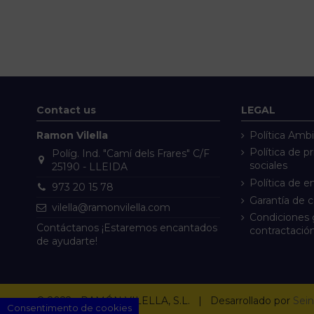
Contact us
LEGAL
Ramon Vilella
Política Ambi
Política de p
Políg. Ind. "Camí dels Frares" C/F
sociales
25190 - LLEIDA
Política de e
973 20 15 78
Garantía de 
vilella@ramonvilella.com
Condiciones 
Contáctanos ¡Estaremos encantados
contractació
de ayudarte!
© 2022 - RAMÓN VILELLA, S.L. | Desarrollado por
Sein
Consentimento de cookies