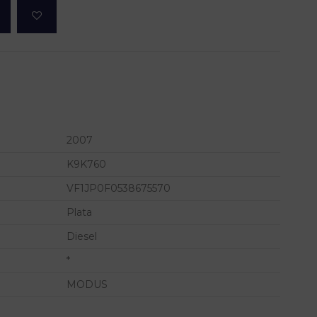
2007
K9K760
VF1JP0F0538675570
Plata
Diesel
*
MODUS