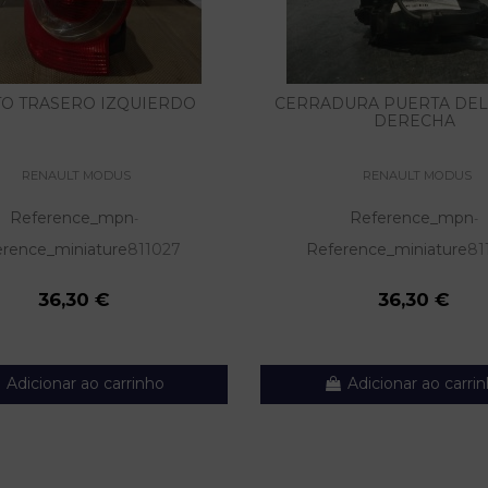
TO TRASERO IZQUIERDO
CERRADURA PUERTA DE
DERECHA
RENAULT MODUS
RENAULT MODUS
Reference_mpn
Reference_mpn
-
-
erence_miniature
811027
Reference_miniature
81
36,30 €
36,30 €
Adicionar ao carrinho
Adicionar ao carri