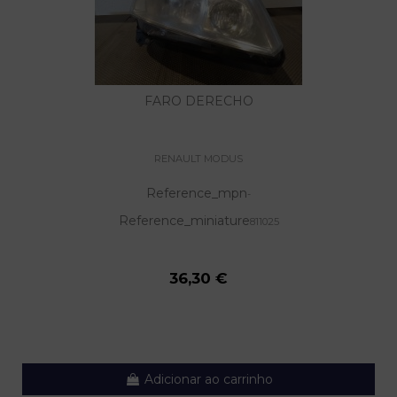
FARO DERECHO
RENAULT MODUS
Reference_mpn
-
Reference_miniature
811025
36,30 €
Adicionar ao carrinho