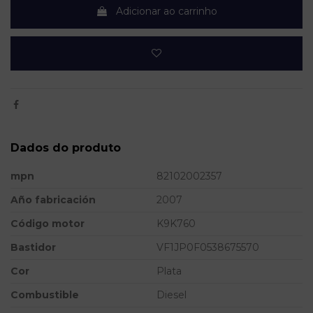
Adicionar ao carrinho
Dados do produto
mpn
82102002357
Año fabricación
2007
Código motor
K9K760
Bastidor
VF1JP0F0538675570
Cor
Plata
Combustible
Diesel