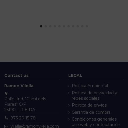
Contact us
LEGAL
Ramon Vilella
Política Ambiental
Política de privacidad y
redes sociales
Políg. Ind. "Camí dels
Frares" C/F
Política de envíos
25190 - LLEIDA
Garantía de compra
973 20 15 78
Condiciones generales
uso web y contractación
vilella@ramonvilella.com