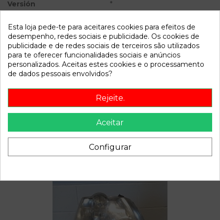
Versión
*
Modelo
MODUS
Esta loja pede-te para aceitares cookies para efeitos de
desempenho, redes sociais e publicidade. Os cookies de
Referência
802969
publicidade e de redes sociais de terceiros são utilizados
para te oferecer funcionalidades sociais e anúncios
Disponível a partir de:
2023-10-05
personalizados. Aceitas estes cookies e o processamento
de dados pessoais envolvidos?
Descrição
Rejeite.
Recambio de mando intermitentes para renault modus
referencia OEM IAM 82102002357
Aceitar
Configurar
Também poderá gostar