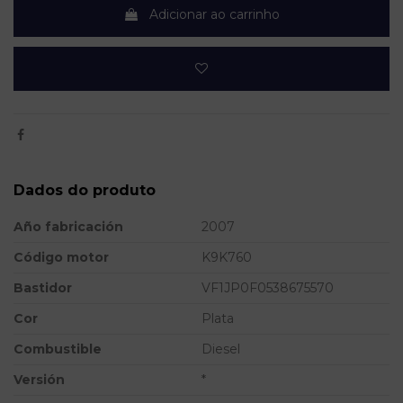
Adicionar ao carrinho
Dados do produto
Año fabricación
2007
Código motor
K9K760
Bastidor
VF1JP0F0538675570
Cor
Plata
Combustible
Diesel
Versión
*