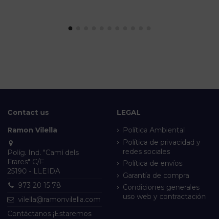
Contact us
LEGAL
Ramon Vilella
Política Ambiental
Política de privacidad y
redes sociales
Políg. Ind. "Camí dels
Frares" C/F
Política de envíos
25190 - LLEIDA
Garantía de compra
973 20 15 78
Condiciones generales
uso web y contractación
vilella@ramonvilella.com
Contáctanos ¡Estaremos