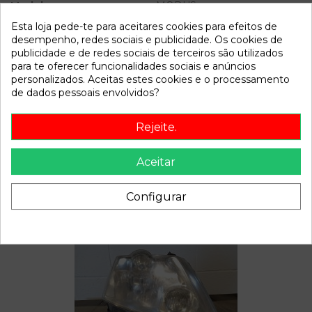
Modelo
MODUS
Esta loja pede-te para aceitares cookies para efeitos de
Referência
811038
desempenho, redes sociais e publicidade. Os cookies de
publicidade e de redes sociais de terceiros são utilizados
Disponível a partir de:
2022-04-07
para te oferecer funcionalidades sociais e anúncios
personalizados. Aceitas estes cookies e o processamento
de dados pessoais envolvidos?
Descrição
Rejeite.
Recambio de transmision delantera izquierda para renault
modus referencia OEM IAM
Aceitar
Configurar
Também poderá gostar