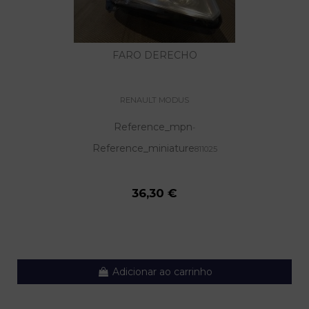
FARO DERECHO
RENAULT MODUS
Reference_mpn
-
Reference_miniature
811025
36,30 €
Adicionar ao carrinho