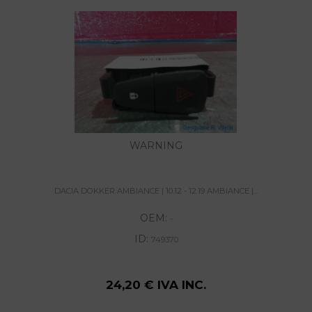
WARNING
DACIA DOKKER AMBIANCE | 10.12 - 12.19 AMBIANCE |...
OEM:
-
ID:
749370
24,20 € IVA INC.