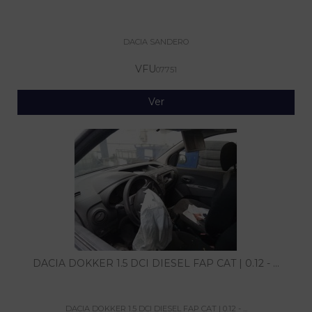
DACIA SANDERO
VFU
07751
Ver
DACIA DOKKER 1.5 DCI DIESEL FAP CAT | 0.12 - ...
DACIA DOKKER 1.5 DCI DIESEL FAP CAT | 0.12 - ...