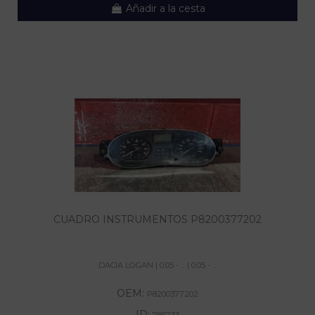
Añadir a la cesta
CUADRO INSTRUMENTOS P8200377202
DACIA LOGAN | 0.05 - ... | 0.05 - ...
OEM:
P8200377202
ID:
785733