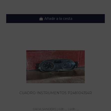
Añadir a la cesta
CUADRO INSTRUMENTOS P248104354R
DACIA SANDERO | 0.08 - ... | 0.08 - ...