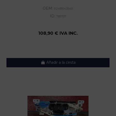
OEM:
P248104354R
ID:
785707
108,90 € IVA INC.
Añadir a la cesta