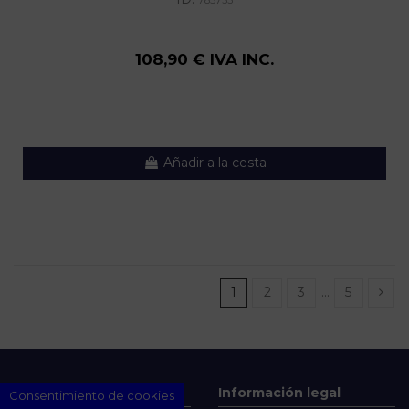
108,90 € IVA INC.
Añadir a la cesta
1
2
3
…
5
Contacto
Información legal
Consentimiento de cookies