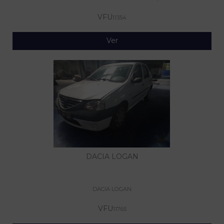
VFU
11354
Ver
DACIA LOGAN
DACIA LOGAN
VFU
11765