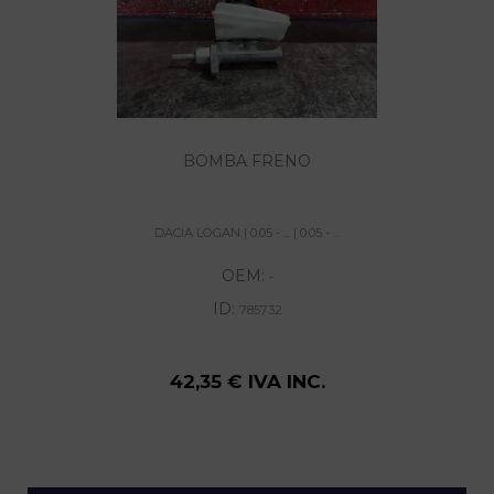
BOMBA FRENO
DACIA LOGAN | 0.05 - ... | 0.05 - ...
OEM:
-
ID:
785732
42,35 € IVA INC.