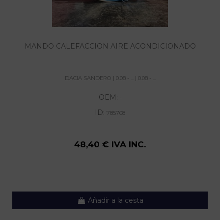
MANDO CALEFACCION AIRE ACONDICIONADO
DACIA SANDERO | 0.08 - ... | 0.08 - ...
OEM:
-
ID:
785708
48,40 € IVA INC.
Añadir a la cesta