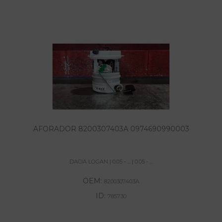
AFORADOR 8200307403A 0974690990003
DACIA LOGAN | 0.05 - ... | 0.05 - ...
OEM:
8200307403A
ID:
785730