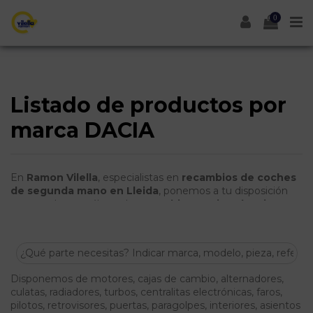
0
Listado de productos por
marca DACIA
En
Ramon Vilella
, especialistas en
recambios de coches
de segunda mano en Lleida
, ponemos a tu disposición
un completo catálogo de
recambios Dacia y despieces
Dacia
para diferentes modelos de la marca. Todas nuestras
piezas de ocasión están revisadas y garantizadas,
asegurando calidad y fiabilidad para tu vehículo a un precio
mucho más económico que los recambios nuevos.
Disponemos de motores, cajas de cambio, alternadores,
culatas, radiadores, turbos, centralitas electrónicas, faros,
pilotos, retrovisores, puertas, paragolpes, interiores, asientos