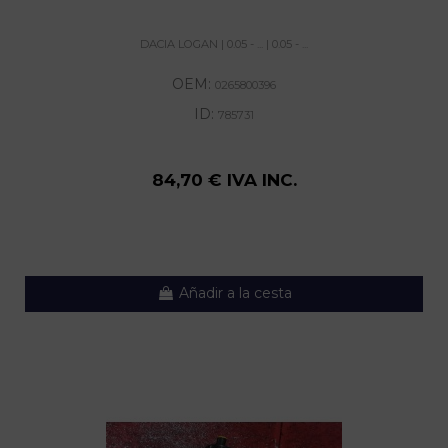
DACIA LOGAN | 0.05 - ... | 0.05 - ...
OEM:
0265800396
ID:
785731
84,70 € IVA INC.
Añadir a la cesta