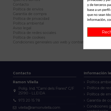
privacidad y per
Contacto
y de terceros pa
Política de envíos
base a un perfi
Garantía de compra
que no sean téc
Política de privacidad
información, co
Política ambiental
Aviso legal
Rec
Política de redes sociales
Política de cookies
Condiciones generales uso web y contratación
Contacto
Información l
Ramon Vilella
Política ambie
Política de re
Políg. Ind. "Camí dels Frares" C/F
25190 - LLEIDA
Política de en
Garantía de 
973 20 15 78
Condiciones g
vilella@ramonvilella.com