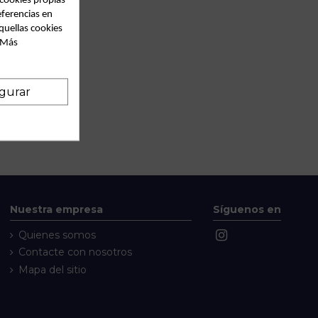
 cookies propias
eferencias en
quellas cookies
. Más
gurar
Nuestra empresa
Síguenos en
Quienes somos
Contacte con nosotros
Mapa del sitio