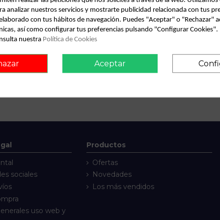
miten realizar las peticiones que nos solicites a través de la web. Utilizamos
ra analizar nuestros servicios y mostrarte publicidad relacionada con tus pr
l elaborado con tus hábitos de navegación. Puedes "Aceptar" o "Rechazar" a
nicas, así como configurar tus preferencias pulsando "Configurar Cookies"
nsulta nuestra
Política de Cookies
hazar
Aceptar
Confi
egal
Productos
ntal
Ofertas
des sociales
Novedades
víos
Los más vendidos
compra
enerales uso web y