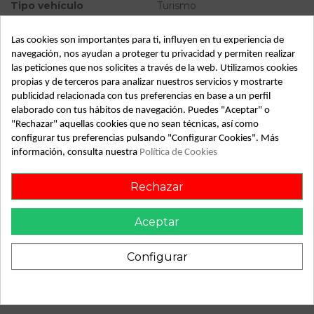
Tipo vehículo
Turismo
Almacén
49349
Las cookies son importantes para ti, influyen en tu experiencia de
SubAlmacén
372
navegación, nos ayudan a proteger tu privacidad y permiten realizar
las peticiones que nos solicites a través de la web. Utilizamos cookies
SubSubAlmacén
100029450
propias y de terceros para analizar nuestros servicios y mostrarte
publicidad relacionada con tus preferencias en base a un perfil
ID:
778737
elaborado con tus hábitos de navegación. Puedes "Aceptar" o
"Rechazar" aquellas cookies que no sean técnicas, así como
Fecha disponible:
2022-04-04
configurar tus preferencias pulsando "Configurar Cookies". Más
información, consulta nuestra
Política de Cookies
Descripción
Rechazar
Recambio de pinza freno delantera izquierda para
volkswagen polo referencia OEM IAM
Aceptar
Configurar
También podría gustarte