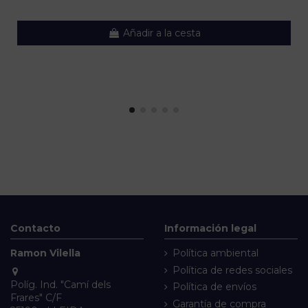
Añadir a la cesta
Contacto
Información legal
Ramon Vilella
Política ambiental
Política de redes sociales
Políg. Ind. "Camí dels
Política de envíos
Frares" C/F
Garantía de compra