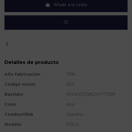
Añadir a la cesta
Detalles de producto
Año fabricación
1996
Código motor
AEX
Bastidor
WVWZZZ6NZVY117369
Color
Azul
Combustible
Gasolina
Modelo
POLO