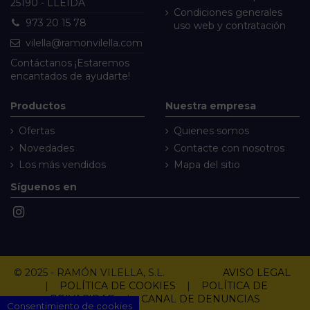
25190 - LLEIDA
Condiciones generales
973 20 15 78
uso web y contratación
vilella@ramonvilella.com
Contáctanos
¡Estaremos
encantados de ayudarte!
Productos
Nuestra empresa
Ofertas
Quienes somos
Novedades
Contacte con nosotros
Los más vendidos
Mapa del sitio
Síguenos en
© 2025 - RAMÓN VILELLA, S.L.
AVISO LEGAL
|
POLÍTICA DE COOKIES
|
POLÍTICA DE
PRIVACIDAD
|
CANAL DE DENUNCIAS
Consentimiento de cookies