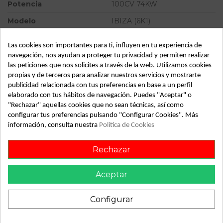
Potencia
100CV 74KW
Modelo
IBIZA (6K1)
Tipo vehículo
Turismo
Las cookies son importantes para ti, influyen en tu experiencia de
Almacén
49349
navegación, nos ayudan a proteger tu privacidad y permiten realizar
las peticiones que nos solicites a través de la web. Utilizamos cookies
SubAlmacén
362
propias y de terceros para analizar nuestros servicios y mostrarte
publicidad relacionada con tus preferencias en base a un perfil
SubSubAlmacén
100028995
elaborado con tus hábitos de navegación. Puedes "Aceptar" o
"Rechazar" aquellas cookies que no sean técnicas, así como
ID:
800402
configurar tus preferencias pulsando "Configurar Cookies". Más
Fecha disponible:
2022-04-05
información, consulta nuestra
Política de Cookies
Rechazar
Descripción
Aceptar
Recambio de mando calefaccion aire acondicionado para
seat ibiza (6k1) 1.4 16v referencia OEM IAM
Configurar