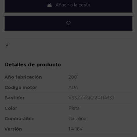
Añadir a la cesta
Detalles de producto
Año fabricación
2001
Código motor
AUA
Bastidor
VSSZZZ6KZ2R114333
Color
Plata
Combustible
Gasolina
Versión
1.4 16V