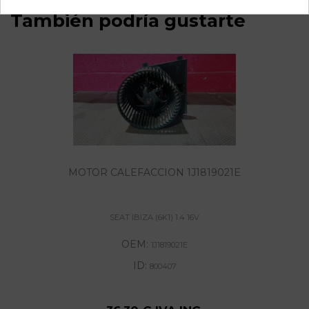
También podría gustarte
MOTOR CALEFACCION 1J1819021E
SEAT IBIZA (6K1) 1.4 16V
OEM:
1J1819021E
ID:
800407