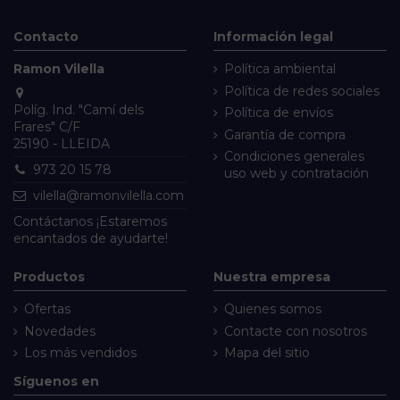
Contacto
Información legal
Ramon Vilella
Política ambiental
Política de redes sociales
Políg. Ind. "Camí dels
Política de envíos
Frares" C/F
Garantía de compra
25190 - LLEIDA
Condiciones generales
973 20 15 78
uso web y contratación
vilella@ramonvilella.com
Contáctanos
¡Estaremos
encantados de ayudarte!
Productos
Nuestra empresa
Ofertas
Quienes somos
Novedades
Contacte con nosotros
Los más vendidos
Mapa del sitio
Síguenos en