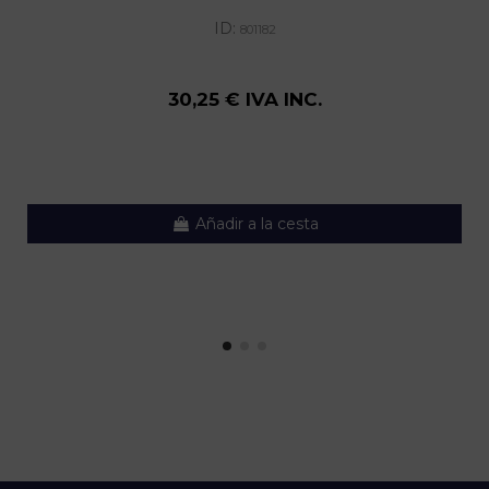
ID:
801182
30,25 € IVA INC.
Añadir a la cesta