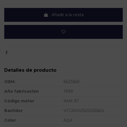
Añadir a la cesta
Detalles de producto
OEM:
662366X
Año fabricación
1999
Código motor
K4M A7
Bastidor
VF1JA040520265624
Color
Azul