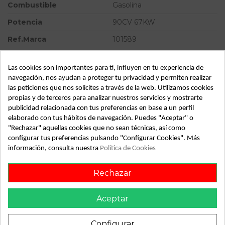
Combustible
Gasolina
Potencia
90CV 67KW
Ref.Marca
101589
Modelo
Megane SCENIC ALIZE 1.6E
Las cookies son importantes para ti, influyen en tu experiencia de
Tipo vehículo
Turismo
navegación, nos ayudan a proteger tu privacidad y permiten realizar
las peticiones que nos solicites a través de la web. Utilizamos cookies
Almacén
49349
propias y de terceros para analizar nuestros servicios y mostrarte
SubAlmacén
362
publicidad relacionada con tus preferencias en base a un perfil
elaborado con tus hábitos de navegación. Puedes "Aceptar" o
SubSubAlmacén
100028995
"Rechazar" aquellas cookies que no sean técnicas, así como
configurar tus preferencias pulsando "Configurar Cookies". Más
ID:
801188
información, consulta nuestra
Política de Cookies
Fecha disponible:
2022-04-05
Rechazar
Descripción
Aceptar
Recambio de mando calefaccion aire acondicionado para
Configurar
renault megane scenic alize 1.6e referencia OEM IAM