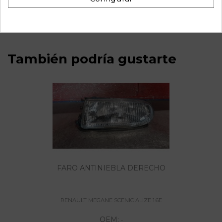
662366X 101589
También podría gustarte
FARO ANTINIEBLA DERECHO
RENAULT MEGANE SCENIC ALIZE 1.6E
OEM:
-