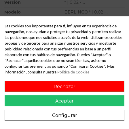
Versión
* | 0.02 - ...
Modelo
BERLINGO * | 0.02 - ...
Tipo vehículo
Turismo
Las cookies son importantes para ti, influyen en tu experiencia de
Almacén
49349
navegación, nos ayudan a proteger tu privacidad y permiten realizar
las peticiones que nos solicites a través de la web. Utilizamos cookies
SubAlmacén
370
propias y de terceros para analizar nuestros servicios y mostrarte
publicidad relacionada con tus preferencias en base a un perfil
SubSubAlmacén
100029407
elaborado con tus hábitos de navegación. Puedes "Aceptar" o
"Rechazar" aquellas cookies que no sean técnicas, así como
ID:
787635
configurar tus preferencias pulsando "Configurar Cookies". Más
Fecha disponible:
2022-04-04
información, consulta nuestra
Política de Cookies
Rechazar
Descripción
Aceptar
Recambio de mangueta delantera izquierda para citroen
berlingo | 0.02 - ... | 0.02 - ... referencia OEM IAM
Configurar