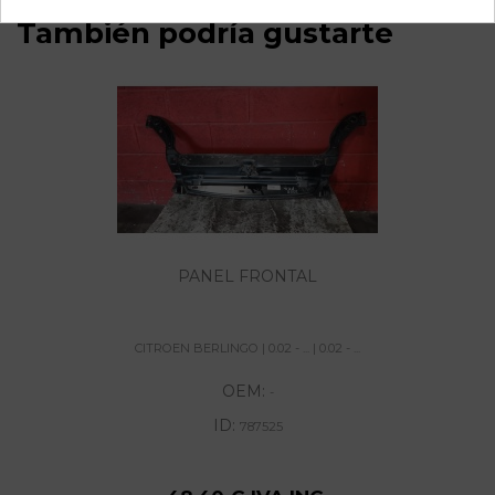
También podría gustarte
PANEL FRONTAL
CITROEN BERLINGO | 0.02 - ... | 0.02 - ...
OEM:
-
ID:
787525