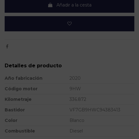
Añadir a la cesta
Detalles de producto
Año fabricación
2020
Código motor
9HW
Kilometraje
336.872
Bastidor
VF7GB9HWC94383413
Color
Blanco
Combustible
Diesel