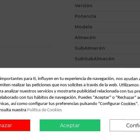
Versión
Potencia
Modelo
Almacén
SubAlmacén
SubSubAlmacén
ID:
808092
 importantes para ti, influyen en tu experiencia de navegación, nos ayudan 
Fecha disponible:
2022-04-05
miten realizar las peticiones que nos solicites a través de la web. Utilizamos
ra analizar nuestros servicios y mostrarte publicidad relacionada con tus pr
l elaborado con tus hábitos de navegación. Puedes "Aceptar" o "Rechazar" a
Descripción
nicas, así como configurar tus preferencias pulsando "Configurar Cookies"
onsult vehicle of origin
nsulta nuestra
Política de Cookies
Recambio de mando calefaccio
12.12 comfort | 07.07 - 12.12
hazar
Aceptar
Confi