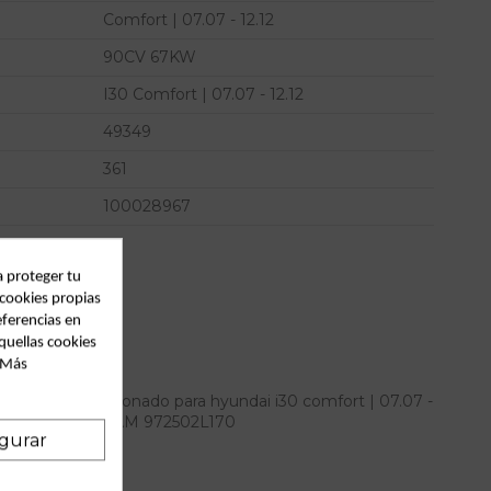
Comfort | 07.07 - 12.12
90CV 67KW
I30 Comfort | 07.07 - 12.12
49349
361
100028967
a proteger tu
 cookies propias
eferencias en
quellas cookies
. Más
n aire acondicionado para hyundai i30 comfort | 07.07 -
 referencia OEM IAM 972502L170
gurar