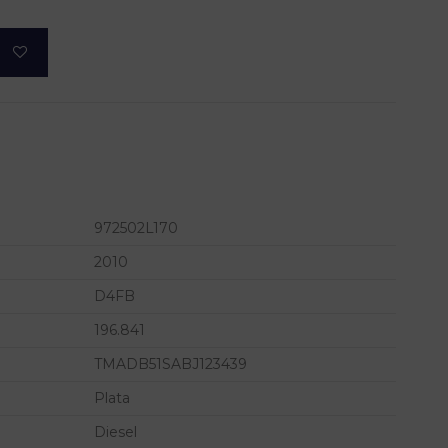
972502L170
2010
D4FB
196.841
TMADB51SABJ123439
Plata
Diesel