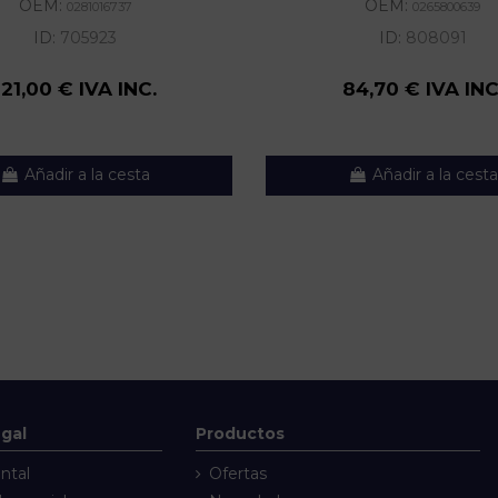
OEM:
OEM:
0281016737
0265800639
ID:
705923
ID:
808091
121,00 € IVA INC.
84,70 € IVA INC
Añadir a la cesta
Añadir a la cesta
egal
Productos
ntal
Ofertas