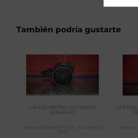
También podría gustarte
CAUDALIMETRO 9220930004
CENTRAL
281642A401
39
HYUNDAI I30 COMFORT | 07.07 - 12.12 COMFORT |
HYUNDAI I3
07.07...