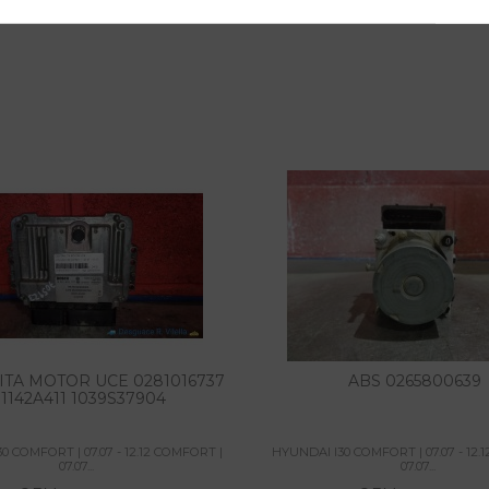
ITA MOTOR UCE 0281016737
ABS 0265800639
1142A411 1039S37904
0 COMFORT | 07.07 - 12.12 COMFORT |
HYUNDAI I30 COMFORT | 07.07 - 12.
07.07...
07.07...