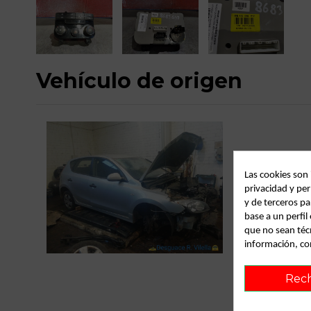
Vehículo de origen
Las cookies son
privacidad y per
y de terceros pa
base a un perfi
que no sean téc
C
información, co
Rec