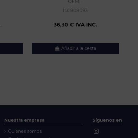
OEM:
-
ID:
808093
.
36,30 € IVA INC.
Añadir a la cesta
Nuestra empresa
Síguenos en
Quienes somos