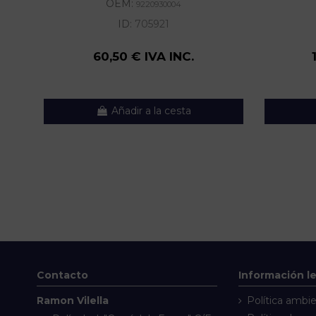
OEM:
9220930004
ID:
705921
60,50 € IVA INC.
Añadir a la cesta
Contacto
Información l
Ramon Vilella
Política ambie