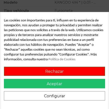
Modelo
KANGOO 4X4 * | 0.01 - ...
Tipo vehículo
Furgoneta
Almacén
49349
Las cookies son importantes para ti, influyen en tu experiencia de
navegación, nos ayudan a proteger tu privacidad y permiten realizar
SubAlmacén
353
las peticiones que nos solicites a través de la web. Utilizamos cookies
propias y de terceros para analizar nuestros servicios y mostrarte
SubSubAlmacén
100028769
publicidad relacionada con tus preferencias en base a un perfil
elaborado con tus hábitos de navegación. Puedes "Aceptar" o
ID:
808470
"Rechazar" aquellas cookies que no sean técnicas, así como
Fecha disponible:
2022-04-05
configurar tus preferencias pulsando "Configurar Cookies". Más
información, consulta nuestra
Política de Cookies
Descripción
Rechazar
PALET 2/ SIN TURBO. Recambio de motor completo para
renault kangoo 4x4 | 0.01 - ... | 0.01 - ... referencia OEM IAM
Aceptar
F9Q732
Configurar