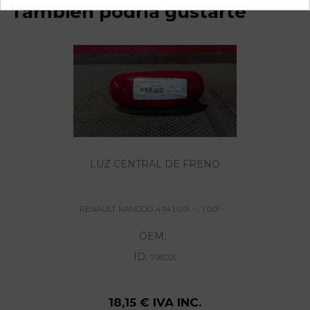
También podría gustarte
LUZ CENTRAL DE FRENO
RENAULT KANGOO 4X4 | 0.01 - ... | 0.01 - ...
OEM:
-
ID:
798205
18,15 € IVA INC.