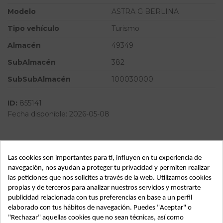
Modelo
ASTRA G BERLINA
Tipo vehículo
Turismo
Almacén
49349
SubAlmacén
382
SubSubAlmacén
100030000
ID:
855141
Fecha disponible:
2026-05-08
Descripción
Las cookies son importantes para ti, influyen en tu experiencia de
Recambio de electroventilador para opel astra g berlina club
navegación, nos ayudan a proteger tu privacidad y permiten realizar
referencia OEM IAM
las peticiones que nos solicites a través de la web. Utilizamos cookies
propias y de terceros para analizar nuestros servicios y mostrarte
publicidad relacionada con tus preferencias en base a un perfil
elaborado con tus hábitos de navegación. Puedes "Aceptar" o
"Rechazar" aquellas cookies que no sean técnicas, así como