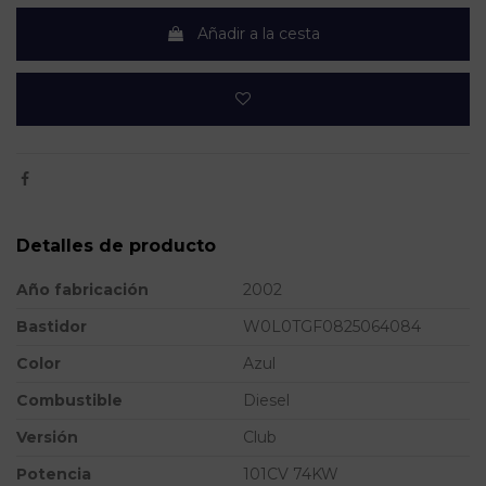
Añadir a la cesta
Detalles de producto
Año fabricación
2002
Bastidor
W0L0TGF0825064084
Color
Azul
Combustible
Diesel
Versión
Club
Potencia
101CV 74KW