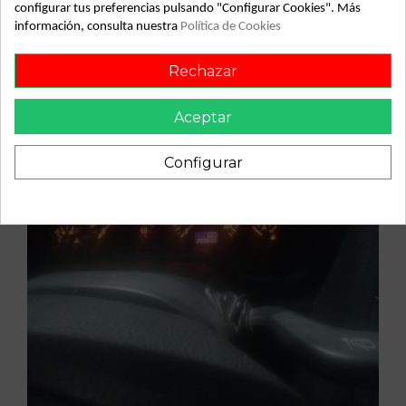
Vehículo de origen
configurar tus preferencias pulsando "Configurar Cookies". Más
información, consulta nuestra
Política de Cookies
Rechazar
Aceptar
Configurar