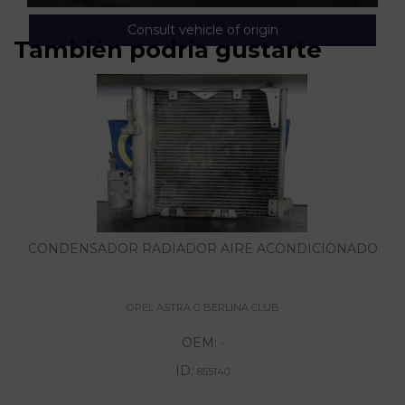
Consult vehicle of origin
También podría gustarte
CONDENSADOR RADIADOR AIRE ACONDICIONADO
OPEL ASTRA G BERLINA CLUB
OEM:
-
ID:
855140