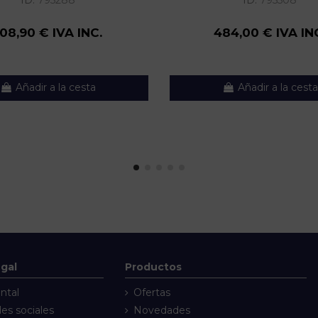
ID:
795288
ID:
795508
108,90 € IVA INC.
484,00 € IVA IN
Añadir a la cesta
Añadir a la cesta
egal
Productos
ntal
Ofertas
des sociales
Novedades