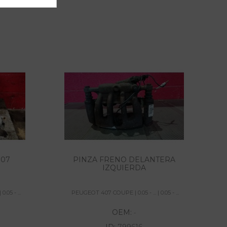
G07
PINZA FRENO DELANTERA
MA
IZQUIERDA
.05 - ...
PEUGEOT 407 COUPE | 0.05 - ... | 0.05 - ...
OEM:
-