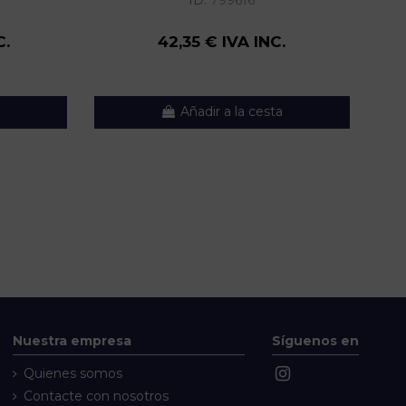
ID:
799616
C.
42,35 € IVA INC.
Añadir a la cesta
Nuestra empresa
Síguenos en
Quienes somos
Contacte con nosotros