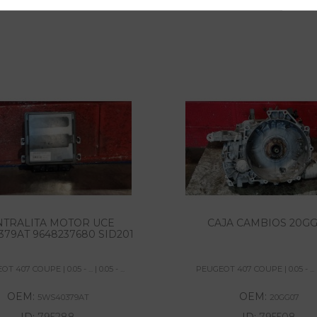
NTRALITA MOTOR UCE
CAJA CAMBIOS 20G
79AT 9648237680 SID201
 407 COUPE | 0.05 - ... | 0.05 - ...
PEUGEOT 407 COUPE | 0.05 - ... | 0
OEM:
OEM:
5WS40379AT
20GG07