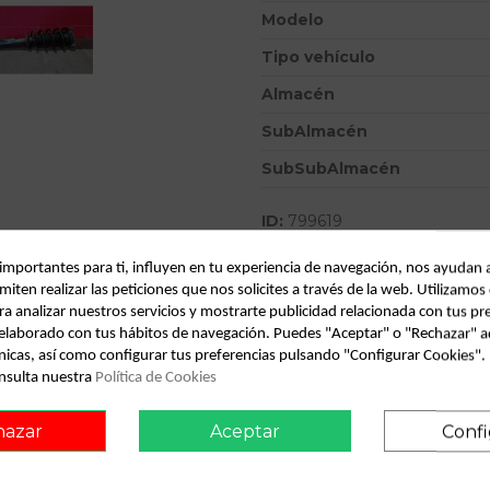
Modelo
Tipo vehículo
Almacén
SubAlmacén
SubSubAlmacén
ID:
799619
Fecha disponible:
2022-04-06
 importantes para ti, influyen en tu experiencia de navegación, nos ayudan 
miten realizar las peticiones que nos solicites a través de la web. Utilizamos
ra analizar nuestros servicios y mostrarte publicidad relacionada con tus pr
Descripción
l elaborado con tus hábitos de navegación. Puedes "Aceptar" o "Rechazar" a
nicas, así como configurar tus preferencias pulsando "Configurar Cookies"
Recambio de amortiguador dela
nsulta nuestra
Política de Cookies
0.05 - ... referencia OEM IAM
hazar
Aceptar
Confi