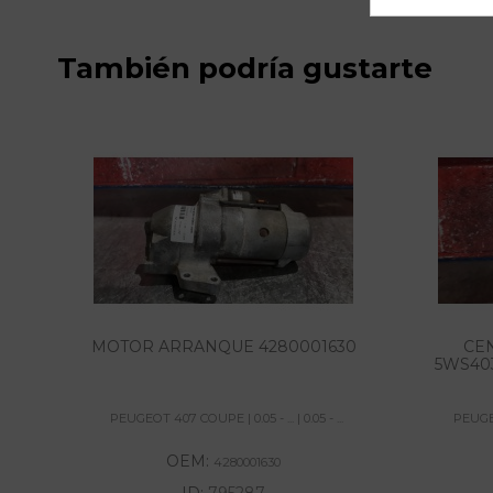
También podría gustarte
MOTOR ARRANQUE 4280001630
CE
5WS403
PEUGEOT 407 COUPE | 0.05 - ... | 0.05 - ...
PEUGEOT
OEM:
4280001630