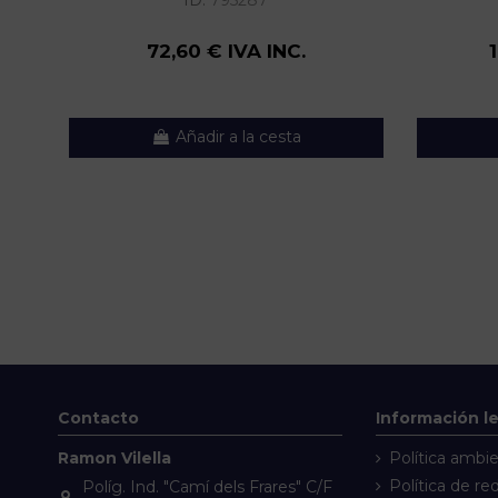
ID:
795287
72,60 € IVA INC.
Añadir a la cesta
Contacto
Información l
Ramon Vilella
Política ambie
Política de re
Políg. Ind. "Camí dels Frares" C/F