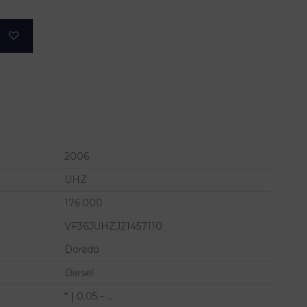
2006
UHZ
176.000
VF36JUHZJ21457110
Dorado
Diesel
* | 0.05 - ...