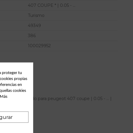
407 COUPE * | 0.05 - ...
Turismo
49349
386
100029952
a proteger tu
 cookies propias
eferencias en
quellas cookies
. Más
ntero izquierdo para peugeot 407 coupe | 0.05 - ... |
gurar