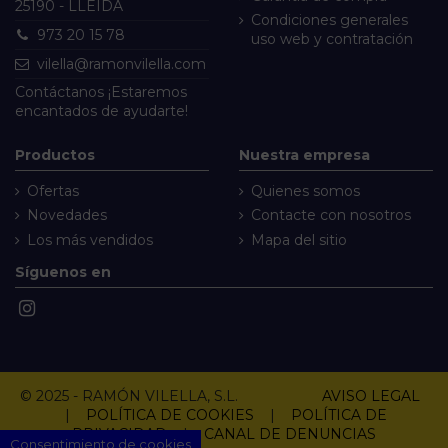
25190 - LLEIDA
Condiciones generales
973 20 15 78
uso web y contratación
vilella@ramonvilella.com
Contáctanos
¡Estaremos
encantados de ayudarte!
Productos
Nuestra empresa
Ofertas
Quienes somos
Novedades
Contacte con nosotros
Los más vendidos
Mapa del sitio
Síguenos en
© 2025 - RAMÓN VILELLA, S.L.
AVISO LEGAL
|
POLÍTICA DE COOKIES
|
POLÍTICA DE
PRIVACIDAD
|
CANAL DE DENUNCIAS
Consentimiento de cookies