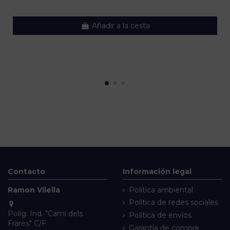
Añadir a la cesta
Contacto
Información legal
Ramon Vilella
Política ambiental
Política de redes sociales
Políg. Ind. "Camí dels
Política de envíos
Frares" C/F
Garantía de compra