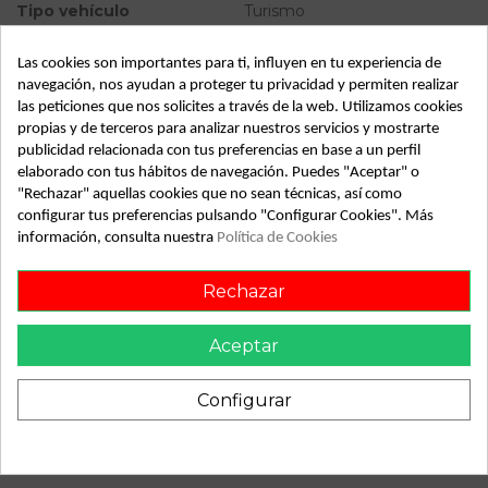
Tipo vehículo
Turismo
Almacén
49349
Las cookies son importantes para ti, influyen en tu experiencia de
SubAlmacén
373
navegación, nos ayudan a proteger tu privacidad y permiten realizar
las peticiones que nos solicites a través de la web. Utilizamos cookies
SubSubAlmacén
100029483
propias y de terceros para analizar nuestros servicios y mostrarte
publicidad relacionada con tus preferencias en base a un perfil
elaborado con tus hábitos de navegación. Puedes "Aceptar" o
ID:
801850
"Rechazar" aquellas cookies que no sean técnicas, así como
Fecha disponible:
2022-04-06
configurar tus preferencias pulsando "Configurar Cookies". Más
información, consulta nuestra
Política de Cookies
Descripción
Rechazar
Recambio de anillo airbag para renault megane i coupe fase
2 (da..) referencia OEM IAM
Aceptar
Configurar
También podría gustarte