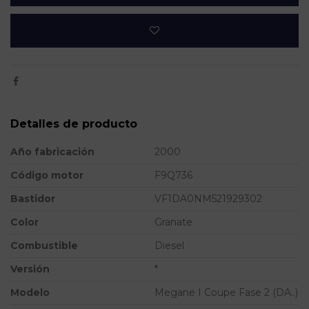
Detalles de producto
Año fabricación
2000
Código motor
F9Q736
Bastidor
VF1DA0NM521929302
Color
Granate
Combustible
Diesel
Versión
*
Modelo
Megane I Coupe Fase 2 (DA..)