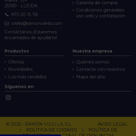
Garantía de compra
25190 - LLEIDA
Condiciones generales
973 20 15 78
uso web y contratación
vilella@ramonvilella.com
Contáctanos
¡Estaremos
encantados de ayudarte!
Productos
Nuestra empresa
Ofertas
Quienes somos
Novedades
Contacte con nosotros
Los más vendidos
Mapa del sitio
Síguenos en
© 2025 - RAMÓN VILELLA, S.L.
AVISO LEGAL
|
POLÍTICA DE COOKIES
|
POLÍTICA DE
PRIVACIDAD
|
CANAL DE DENUNCIAS