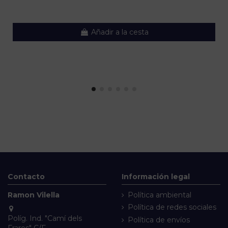
Añadir a la cesta
Contacto
Información legal
Ramon Vilella
Política ambiental
Política de redes sociales
Políg. Ind. "Camí dels
Política de envíos
Frares" C/F