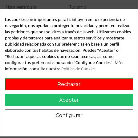
Tipo vehículo
Turismo
Almacén
49349
Las cookies son importantes para ti, influyen en tu experiencia de
navegación, nos ayudan a proteger tu privacidad y permiten realizar
SubAlmacén
373
las peticiones que nos solicites a través de la web. Utilizamos cookies
SubSubAlmacén
100029482
propias y de terceros para analizar nuestros servicios y mostrarte
publicidad relacionada con tus preferencias en base a un perfil
elaborado con tus hábitos de navegación. Puedes "Aceptar" o
ID:
808023
"Rechazar" aquellas cookies que no sean técnicas, así como
Fecha disponible:
2022-04-06
configurar tus preferencias pulsando "Configurar Cookies". Más
información, consulta nuestra
Política de Cookies
Descripción
Rechazar
Recambio de anillo airbag para audi a6 referencia OEM IAM
1J0959653
Aceptar
Configurar
También podría gustarte