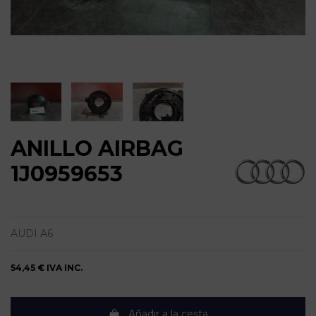
ANILLO AIRBAG
1J0959653
AUDI A6
54,45 €
IVA INC.
Añadir a la cesta