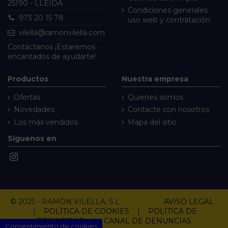
25190 - LLEIDA
Condiciones generales
973 20 15 78
uso web y contratación
vilella@ramonvilella.com
Contáctanos
¡Estaremos
encantados de ayudarte!
Productos
Nuestra empresa
Ofertas
Quienes somos
Novedades
Contacte con nosotros
Los más vendidos
Mapa del sitio
Síguenos en
© 2025 - RAMÓN VILELLA, S.L.
AVISO LEGAL
|
POLÍTICA DE COOKIES
|
POLÍTICA DE
PRIVACIDAD
|
CANAL DE DENUNCIAS
Consentimiento de cookies