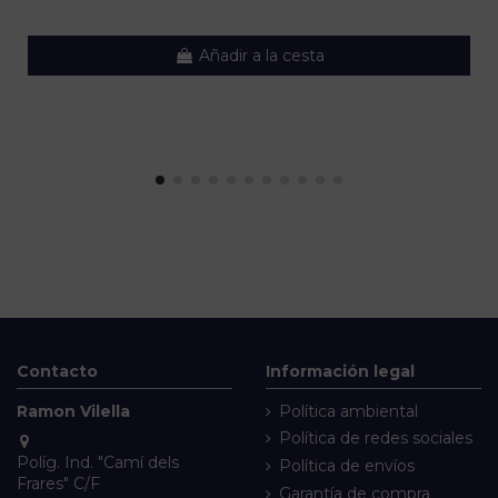
Añadir a la cesta
Contacto
Información legal
Ramon Vilella
Política ambiental
Política de redes sociales
Políg. Ind. "Camí dels
Política de envíos
Frares" C/F
Garantía de compra