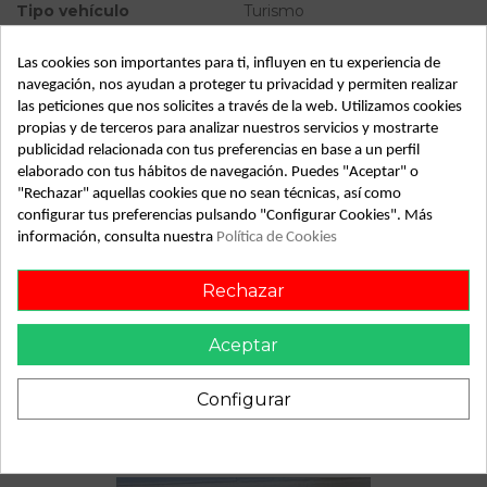
Tipo vehículo
Turismo
Almacén
49349
Las cookies son importantes para ti, influyen en tu experiencia de
SubAlmacén
362
navegación, nos ayudan a proteger tu privacidad y permiten realizar
las peticiones que nos solicites a través de la web. Utilizamos cookies
SubSubAlmacén
100028992
propias y de terceros para analizar nuestros servicios y mostrarte
publicidad relacionada con tus preferencias en base a un perfil
elaborado con tus hábitos de navegación. Puedes "Aceptar" o
ID:
811040
"Rechazar" aquellas cookies que no sean técnicas, así como
Fecha disponible:
2022-04-07
configurar tus preferencias pulsando "Configurar Cookies". Más
información, consulta nuestra
Política de Cookies
Descripción
Rechazar
Recambio de motor limpia delantero para renault modus
referencia OEM IAM
Aceptar
Configurar
También podría gustarte