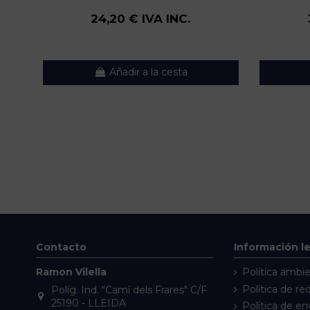
24,20 € IVA INC.
Añadir a la cesta
Contacto
Información l
Ramon Vilella
Política ambie
Política de re
Políg. Ind. "Camí dels Frares" C/F
25190 - LLEIDA
Política de en