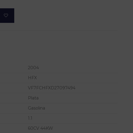
2004
HFX
VF7FCHFXD27097494
Plata
Gasolina
1.1
60CV 44KW