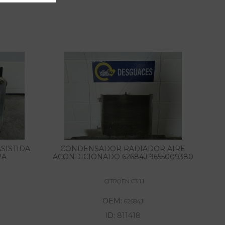
SISTIDA
CONDENSADOR RADIADOR AIRE
2A
ACONDICIONADO 62684J 9655009380
CITROEN C3 1.1
OEM:
62684J
ID:
811418