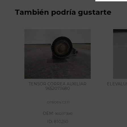
También podría gustarte
TENSOR CORREA AUXILIAR
ELEVALU
9652073680
CITROEN C3 1.1
OEM:
9652073680
ID:
810250