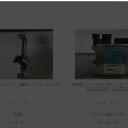
NAS DELANTERO DERECHO
CENTRALITA DIRECCION A
9652024280 G02554
CITROEN C3 1.1
CITROEN C3 1.1
OEM:
OEM:
-
9652024280
ID:
811410
ID:
811412