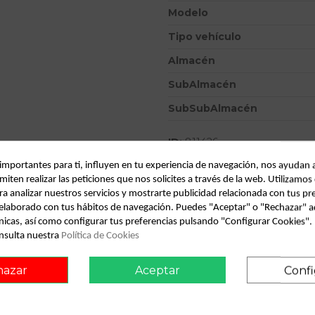
Modelo
Tipo vehículo
Almacén
SubAlmacén
SubSubAlmacén
ID:
811426
Fecha disponible:
2022-04-19
 importantes para ti, influyen en tu experiencia de navegación, nos ayudan 
miten realizar las peticiones que nos solicites a través de la web. Utilizamos
ra analizar nuestros servicios y mostrarte publicidad relacionada con tus pr
Descripción
l elaborado con tus hábitos de navegación. Puedes "Aceptar" o "Rechazar" a
nicas, así como configurar tus preferencias pulsando "Configurar Cookies"
Recambio de maneta exterior 
nsulta nuestra
Política de Cookies
hazar
Aceptar
Confi