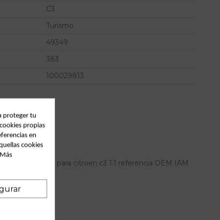
C3
Turismo
49349
383
100029813
a proteger tu
 cookies propias
eferencias en
quellas cookies
. Más
trasera derecha para citroen c3 1.1 referencia OEM IAM
gurar