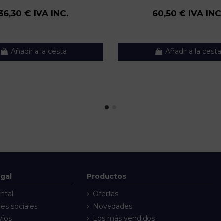
36,30 € IVA INC.
60,50 € IVA INC
Añadir a la cesta
Añadir a la cesta
egal
Productos
ntal
Ofertas
des sociales
Novedades
víos
Los más vendidos