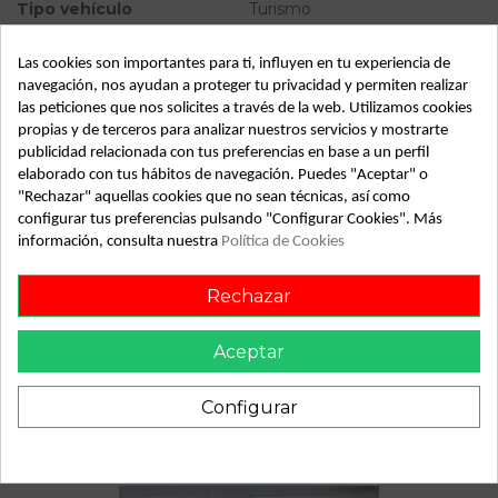
Tipo vehículo
Turismo
Almacén
49349
Las cookies son importantes para ti, influyen en tu experiencia de
SubAlmacén
362
navegación, nos ayudan a proteger tu privacidad y permiten realizar
las peticiones que nos solicites a través de la web. Utilizamos cookies
SubSubAlmacén
100028996
propias y de terceros para analizar nuestros servicios y mostrarte
publicidad relacionada con tus preferencias en base a un perfil
ID:
811454
elaborado con tus hábitos de navegación. Puedes "Aceptar" o
"Rechazar" aquellas cookies que no sean técnicas, así como
Fecha disponible:
2022-04-19
configurar tus preferencias pulsando "Configurar Cookies". Más
información, consulta nuestra
Política de Cookies
Descripción
Rechazar
Recambio de elevalunas delantero derecho para citroen
xsara 1.9 td lx referencia OEM IAM
Aceptar
Configurar
También podría gustarte