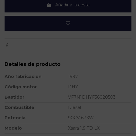
Añadir a la cesta
Detalles de producto
Año fabricación
1997
Código motor
DHY
Bastidor
VF7N1DHYF36020503
Combustible
Diesel
Potencia
90CV 67KW
Modelo
Xsara 1.9 TD LX