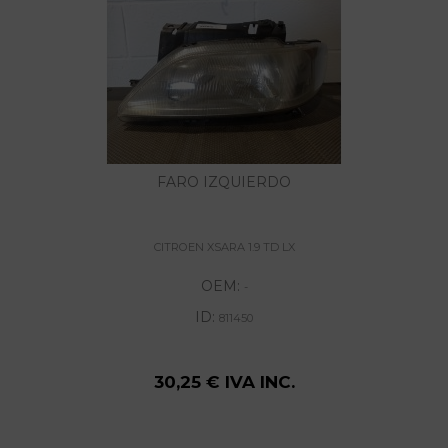
FARO IZQUIERDO
CITROEN XSARA 1.9 TD LX
OEM:
-
ID:
811450
30,25 € IVA INC.