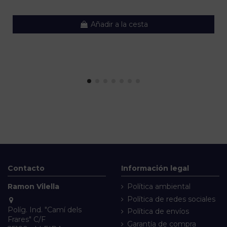
Añadir a la cesta
Contacto
Información legal
Ramon Vilella
Política ambiental
Política de redes sociales
Políg. Ind. "Camí dels
Política de envíos
Frares" C/F
Garantía de compra