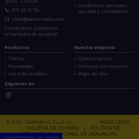
25190 - LLEIDA
Condiciones generales
973 20 15 78
uso web y contratación
vilella@ramonvilella.com
Contáctanos
¡Estaremos
encantados de ayudarte!
Productos
Nuestra empresa
Ofertas
Quienes somos
Novedades
Contacte con nosotros
Los más vendidos
Mapa del sitio
Síguenos en
© 2025 - RAMÓN VILELLA, S.L.
AVISO LEGAL
|
POLÍTICA DE COOKIES
|
POLÍTICA DE
PRIVACIDAD
|
CANAL DE DENUNCIAS
Consentimiento de cookies