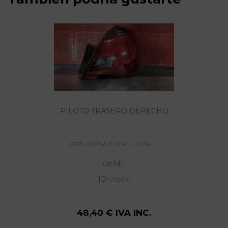
PILOTO TRASERO DERECHO
OPEL CORSA E | 0.14 - ... | 0.14 - ...
OEM:
-
ID:
779370
48,40 € IVA INC.