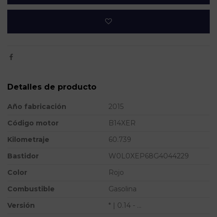
Detalles de producto
Año fabricación
2015
Código motor
B14XER
Kilometraje
60.739
Bastidor
W0L0XEP68G4044229
Color
Rojo
Combustible
Gasolina
Versión
* | 0.14 - ...