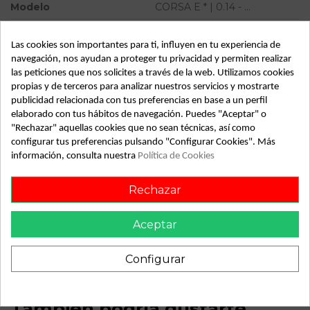
Modelo
CORSA E * | 0.14 - ...
Tipo vehículo
Turismo
Las cookies son importantes para ti, influyen en tu experiencia de
Almacén
49349
navegación, nos ayudan a proteger tu privacidad y permiten realizar
las peticiones que nos solicites a través de la web. Utilizamos cookies
SubAlmacén
382
propias y de terceros para analizar nuestros servicios y mostrarte
SubSubAlmacén
100029681
publicidad relacionada con tus preferencias en base a un perfil
elaborado con tus hábitos de navegación. Puedes "Aceptar" o
"Rechazar" aquellas cookies que no sean técnicas, así como
ID:
811532
configurar tus preferencias pulsando "Configurar Cookies". Más
Fecha disponible:
2022-04-20
información, consulta nuestra
Política de Cookies
Rechazar
Descripción
Recambio de puente trasero para opel corsa e | 0.14 - ... |
Aceptar
0.14 - ... referencia OEM IAM
Configurar
También podría gustarte