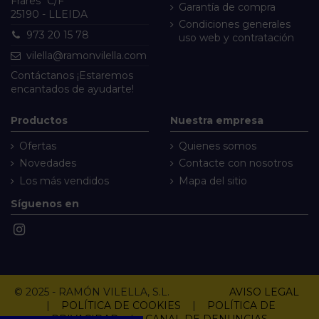
Frares" C/F
Garantía de compra
25190 - LLEIDA
Condiciones generales
973 20 15 78
uso web y contratación
vilella@ramonvilella.com
Contáctanos
¡Estaremos
encantados de ayudarte!
Productos
Nuestra empresa
Ofertas
Quienes somos
Novedades
Contacte con nosotros
Los más vendidos
Mapa del sitio
Síguenos en
© 2025 - RAMÓN VILELLA, S.L.
AVISO LEGAL
|
POLÍTICA DE COOKIES
|
POLÍTICA DE