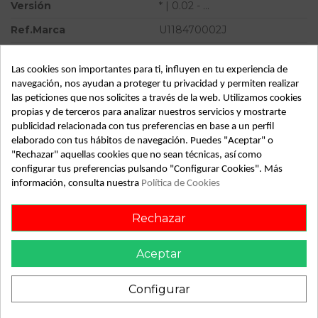
Versión
* | 0.02 - ...
Ref.Marca
U118470002J
Modelo
BERLINGO * | 0.02 - ...
Las cookies son importantes para ti, influyen en tu experiencia de
Tipo vehículo
Turismo
navegación, nos ayudan a proteger tu privacidad y permiten realizar
las peticiones que nos solicites a través de la web. Utilizamos cookies
Almacén
49349
propias y de terceros para analizar nuestros servicios y mostrarte
SubAlmacén
373
publicidad relacionada con tus preferencias en base a un perfil
elaborado con tus hábitos de navegación. Puedes "Aceptar" o
SubSubAlmacén
100029484
"Rechazar" aquellas cookies que no sean técnicas, así como
configurar tus preferencias pulsando "Configurar Cookies". Más
información, consulta nuestra
Política de Cookies
ID:
811556
Fecha disponible:
2022-04-20
Rechazar
Descripción
Aceptar
Recambio de centralita bsm para citroen berlingo | 0.02 - ...
Configurar
| 0.02 - ... referencia OEM IAM BSM B2 U118470002J