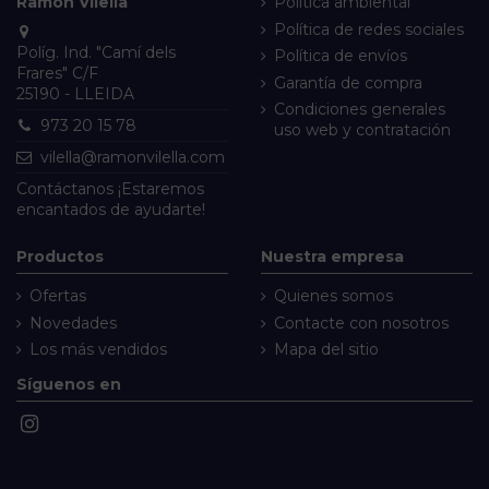
Ramon Vilella
Política ambiental
Política de redes sociales
Políg. Ind. "Camí dels
Política de envíos
Frares" C/F
Garantía de compra
25190 - LLEIDA
Condiciones generales
973 20 15 78
uso web y contratación
vilella@ramonvilella.com
Contáctanos
¡Estaremos
encantados de ayudarte!
Productos
Nuestra empresa
Ofertas
Quienes somos
Novedades
Contacte con nosotros
Los más vendidos
Mapa del sitio
Síguenos en