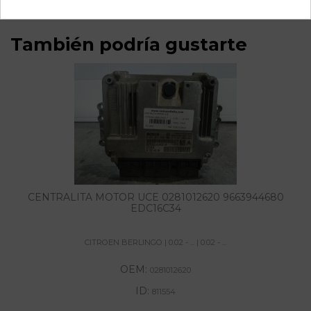
También podría gustarte
CENTRALITA MOTOR UCE 0281012620 9663944680
EDC16C34
CITROEN BERLINGO | 0.02 - ... | 0.02 - ...
OEM:
0281012620
ID:
811554