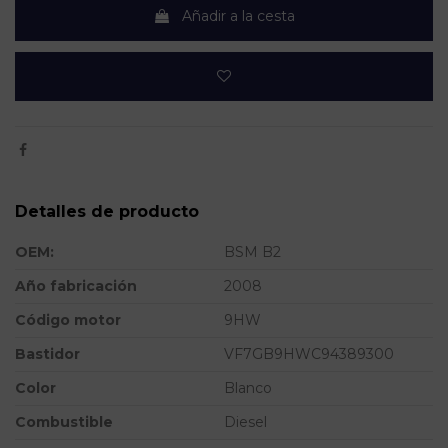
Añadir a la cesta
Detalles de producto
OEM:
BSM B2
Año fabricación
2008
Código motor
9HW
Bastidor
VF7GB9HWC94389300
Color
Blanco
Combustible
Diesel