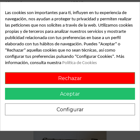
Almacén
49349
Las cookies son importantes para ti, influyen en tu experiencia de
SubAlmacén
362
navegación, nos ayudan a proteger tu privacidad y permiten realizar
SubSubAlmacén
100028999
las peticiones que nos solicites a través de la web. Utilizamos cookies
propias y de terceros para analizar nuestros servicios y mostrarte
publicidad relacionada con tus preferencias en base a un perfil
ID:
811584
elaborado con tus hábitos de navegación. Puedes "Aceptar" o
Fecha disponible:
2022-04-20
"Rechazar" aquellas cookies que no sean técnicas, así como
configurar tus preferencias pulsando "Configurar Cookies". Más
información, consulta nuestra
Política de Cookies
Descripción
Rechazar
Recambio de deposito expansion para volkswagen passat
referencia OEM IAM
Aceptar
Configurar
También podría gustarte