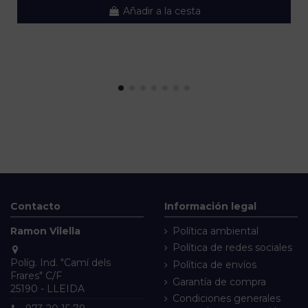
Añadir a la cesta
Contacto
Información legal
Ramon Vilella
Política ambiental
Política de redes sociales
Políg. Ind. "Camí dels
Política de envíos
Frares" C/F
Garantía de compra
25190 - LLEIDA
Condiciones generales