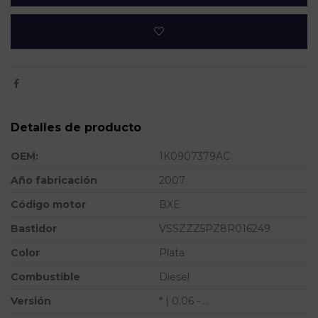
Detalles de producto
OEM:
1K0907379AC
Año fabricación
2007
Código motor
BXE
Bastidor
VSSZZZ5PZ8R016249
Color
Plata
Combustible
Diesel
Versión
* | 0.06 - ...