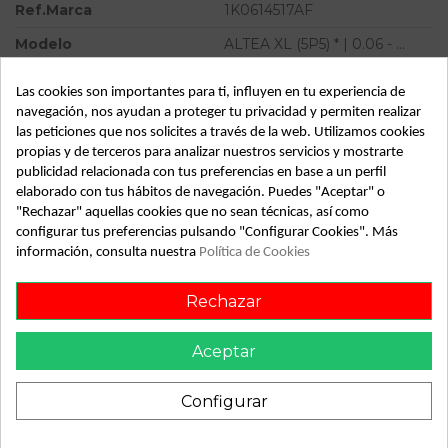
Ref.Marca
1K0614517AF
Modelo
ALTEA XL (5P5) * | 0.06 - ...
Tipo vehículo
Turismo
Las cookies son importantes para ti, influyen en tu experiencia de
Almacén
49349
navegación, nos ayudan a proteger tu privacidad y permiten realizar
las peticiones que nos solicites a través de la web. Utilizamos cookies
SubAlmacén
383
propias y de terceros para analizar nuestros servicios y mostrarte
publicidad relacionada con tus preferencias en base a un perfil
SubSubAlmacén
100029789
elaborado con tus hábitos de navegación. Puedes "Aceptar" o
"Rechazar" aquellas cookies que no sean técnicas, así como
ID:
811920
configurar tus preferencias pulsando "Configurar Cookies". Más
Fecha disponible:
2022-04-27
información, consulta nuestra
Política de Cookies
Rechazar
Descripción
Aceptar
Recambio de abs para seat altea xl (5p5) | 0.06 - ... | 0.06 - ...
referencia OEM IAM 1K0907379AC 1K0614517AF
Configurar