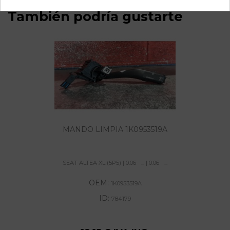
También podría gustarte
MANDO LIMPIA 1K0953519A
SEAT ALTEA XL (5P5) | 0.06 - ... | 0.06 - ...
OEM:
1K0953519A
ID:
784179