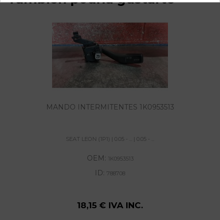
MANDO INTERMITENTES 1K0953513
SEAT LEON (1P1) | 0.05 - ... | 0.05 - ...
OEM:
1K0953513
ID:
788708
18,15 € IVA INC.