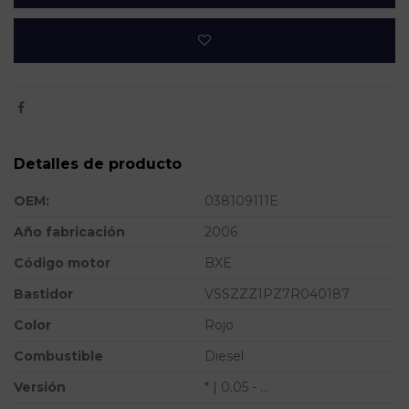
Detalles de producto
OEM:
038109111E
Año fabricación
2006
Código motor
BXE
Bastidor
VSSZZZ1PZ7R040187
Color
Rojo
Combustible
Diesel
Versión
* | 0.05 - ...