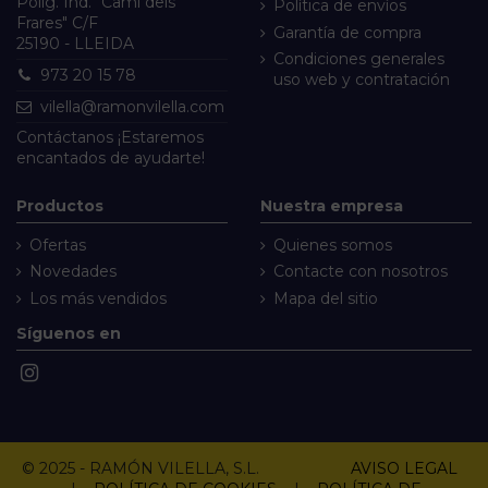
Políg. Ind. "Camí dels
Política de envíos
Frares" C/F
Garantía de compra
25190 - LLEIDA
Condiciones generales
973 20 15 78
uso web y contratación
vilella@ramonvilella.com
Contáctanos
¡Estaremos
encantados de ayudarte!
Productos
Nuestra empresa
Ofertas
Quienes somos
Novedades
Contacte con nosotros
Los más vendidos
Mapa del sitio
Síguenos en
© 2025 - RAMÓN VILELLA, S.L.
AVISO LEGAL