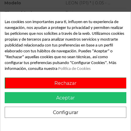
Modelo
LEON (1P1) * | 0.05 - ...
Tipo vehículo
Turismo
Las cookies son importantes para ti, influyen en tu experiencia de
Almacén
49349
navegación, nos ayudan a proteger tu privacidad y permiten realizar
SubAlmacén
395
las peticiones que nos solicites a través de la web. Utilizamos cookies
propias y de terceros para analizar nuestros servicios y mostrarte
SubSubAlmacén
100030114
publicidad relacionada con tus preferencias en base a un perfil
elaborado con tus hábitos de navegación. Puedes "Aceptar" o
ID:
812662
"Rechazar" aquellas cookies que no sean técnicas, así como
Fecha disponible:
2022-05-09
configurar tus preferencias pulsando "Configurar Cookies". Más
información, consulta nuestra
Política de Cookies
Rechazar
Descripción
Recambio de polea arbol levas para seat leon (1p1) | 0.05 - ...
Aceptar
| 0.05 - ... referencia OEM IAM 038109111E
Configurar
También podría gustarte