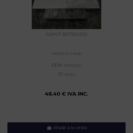
CAPOT 6317500202
MERCEDES MB180
OEM:
6317500202
ID:
813003
48,40 € IVA INC.
Añadir a la cesta