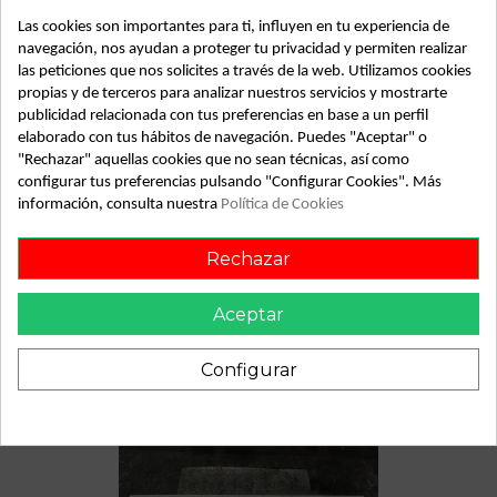
SubAlmacén
373
Las cookies son importantes para ti, influyen en tu experiencia de
SubSubAlmacén
100029486
navegación, nos ayudan a proteger tu privacidad y permiten realizar
las peticiones que nos solicites a través de la web. Utilizamos cookies
propias y de terceros para analizar nuestros servicios y mostrarte
ID:
813014
publicidad relacionada con tus preferencias en base a un perfil
Fecha disponible:
2022-05-16
elaborado con tus hábitos de navegación. Puedes "Aceptar" o
"Rechazar" aquellas cookies que no sean técnicas, así como
configurar tus preferencias pulsando "Configurar Cookies". Más
Descripción
información, consulta nuestra
Política de Cookies
Recambio de mando limpia para mercedes mb180
Rechazar
referencia OEM IAM
Aceptar
Configurar
También podría gustarte