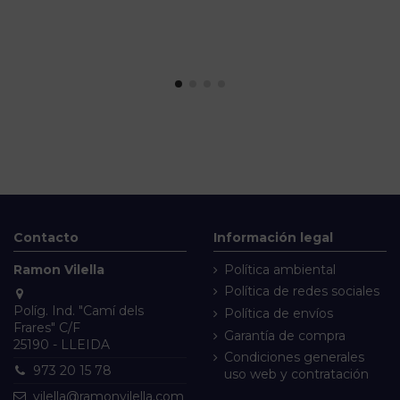
Contacto
Información legal
Ramon Vilella
Política ambiental
Política de redes sociales
Políg. Ind. "Camí dels
Política de envíos
Frares" C/F
Garantía de compra
25190 - LLEIDA
Condiciones generales
973 20 15 78
uso web y contratación
vilella@ramonvilella.com