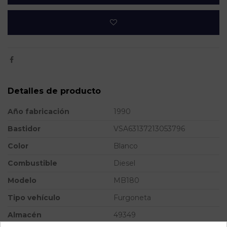
Detalles de producto
Año fabricación
1990
Bastidor
VSA63137213053796
Color
Blanco
Combustible
Diesel
Modelo
MB180
Tipo vehículo
Furgoneta
Almacén
49349