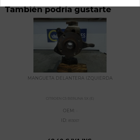
También podría gustarte
MANGUETA DELANTERA IZQUIERDA
CITROEN C5 BERLINA SX (E)
OEM:
-
ID:
813057