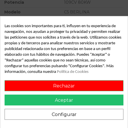
Potencia
109CV 80KW
Modelo
C5 BERLINA
Tipo vehículo
Turismo
Las cookies son importantes para ti, influyen en tu experiencia de
Almacén
49349
navegación, nos ayudan a proteger tu privacidad y permiten realizar
las peticiones que nos solicites a través de la web. Utilizamos cookies
SubAlmacén
365
propias y de terceros para analizar nuestros servicios y mostrarte
publicidad relacionada con tus preferencias en base a un perfil
SubSubAlmacén
100029286
elaborado con tus hábitos de navegación. Puedes "Aceptar" o
"Rechazar" aquellas cookies que no sean técnicas, así como
ID:
813072
configurar tus preferencias pulsando "Configurar Cookies". Más
Fecha disponible:
2022-05-16
información, consulta nuestra
Política de Cookies
Rechazar
Descripción
Aceptar
Recambio de amortiguador delantero izquierdo para
citroen c5 berlina sx (e) referencia OEM IAM
Configurar