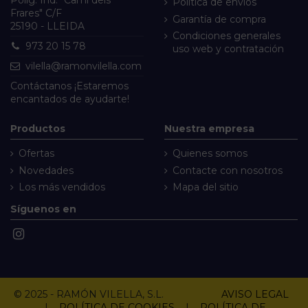
Política de envíos
Frares" C/F
Garantía de compra
25190 - LLEIDA
Condiciones generales
973 20 15 78
uso web y contratación
vilella@ramonvilella.com
Contáctanos
¡Estaremos
encantados de ayudarte!
Productos
Nuestra empresa
Ofertas
Quienes somos
Novedades
Contacte con nosotros
Los más vendidos
Mapa del sitio
Síguenos en
© 2025 - RAMÓN VILELLA, S.L.
AVISO LEGAL
|
POLÍTICA DE COOKIES
|
POLÍTICA DE