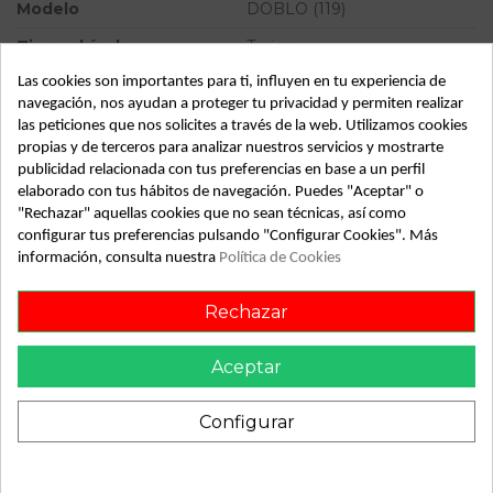
Modelo
DOBLO (119)
Tipo vehículo
Turismo
Las cookies son importantes para ti, influyen en tu experiencia de
Almacén
49349
navegación, nos ayudan a proteger tu privacidad y permiten realizar
SubAlmacén
359
las peticiones que nos solicites a través de la web. Utilizamos cookies
propias y de terceros para analizar nuestros servicios y mostrarte
SubSubAlmacén
100028912
publicidad relacionada con tus preferencias en base a un perfil
elaborado con tus hábitos de navegación. Puedes "Aceptar" o
ID:
813105
"Rechazar" aquellas cookies que no sean técnicas, así como
Fecha disponible:
2022-05-17
configurar tus preferencias pulsando "Configurar Cookies". Más
información, consulta nuestra
Política de Cookies
Descripción
Rechazar
Recambio de maneta interior delantera izquierda para fiat
Aceptar
doblo (119) referencia OEM IAM
Configurar
También podría gustarte