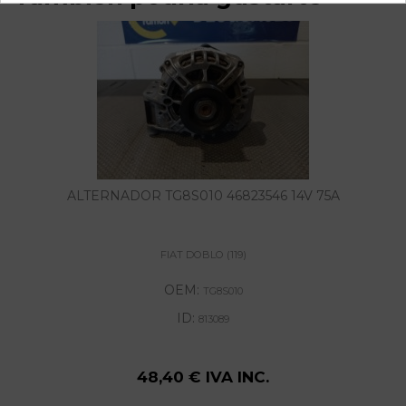
ALTERNADOR TG8S010 46823546 14V 75A
FIAT DOBLO (119)
OEM:
TG8S010
ID:
813089
48,40 € IVA INC.