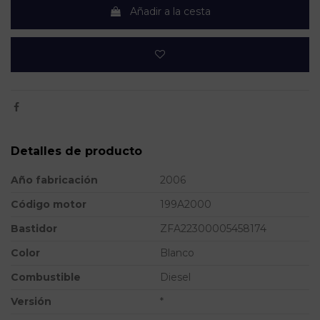
Añadir a la cesta
Detalles de producto
Año fabricación
2006
Código motor
199A2000
Bastidor
ZFA22300005458174
Color
Blanco
Combustible
Diesel
Versión
*