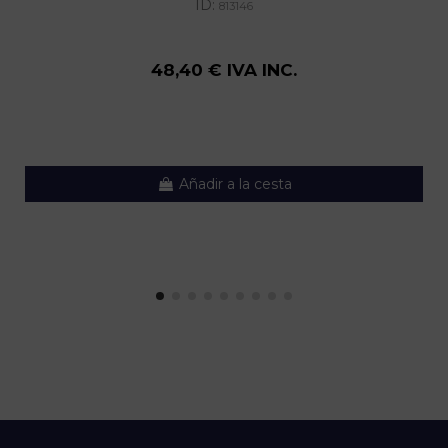
ID:
813146
48,40 € IVA INC.
Añadir a la cesta