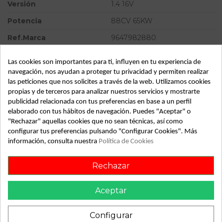
Versión
1.4 16V
Potencia
88CV 65KW
Ref.Marca
9647982880
Modelo
C4 COUPE
Las cookies son importantes para ti, influyen en tu experiencia de
Tipo vehículo
Turismo
navegación, nos ayudan a proteger tu privacidad y permiten realizar
las peticiones que nos solicites a través de la web. Utilizamos cookies
Almacén
49349
propias y de terceros para analizar nuestros servicios y mostrarte
publicidad relacionada con tus preferencias en base a un perfil
SubAlmacén
370
elaborado con tus hábitos de navegación. Puedes "Aceptar" o
SubSubAlmacén
100029531
"Rechazar" aquellas cookies que no sean técnicas, así como
configurar tus preferencias pulsando "Configurar Cookies". Más
información, consulta nuestra
Política de Cookies
ID:
813164
Fecha disponible:
2022-05-17
Rechazar
Aceptar
Descripción
Recambio de motor arranque para citroen c4 coupe 1.4 16v
Configurar
referencia OEM IAM 0001112041 9647982880