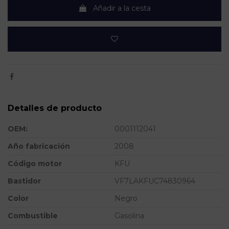
Añadir a la cesta
Detalles de producto
OEM:
0001112041
Año fabricación
2008
Código motor
KFU
Bastidor
VF7LAKFUC74830964
Color
Negro
Combustible
Gasolina