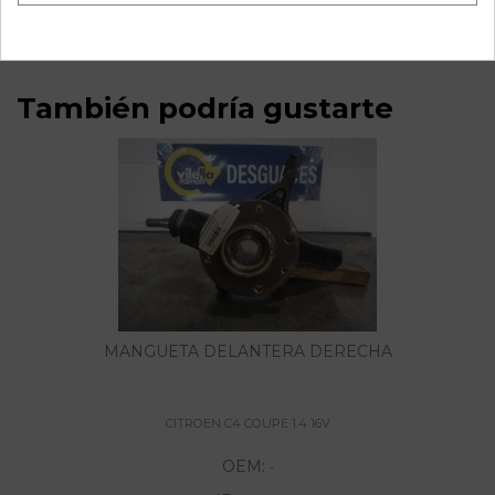
También podría gustarte
MANGUETA DELANTERA DERECHA
CITROEN C4 COUPE 1.4 16V
OEM:
-