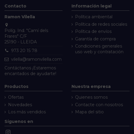
Contacto
Información legal
Ramon Vilella
Política ambiental
Política de redes sociales
Políg. Ind. "Camí dels
Política de envíos
Frares" C/F
Garantía de compra
25190 - LLEIDA
Condiciones generales
973 20 15 78
uso web y contratación
vilella@ramonvilella.com
Contáctanos
¡Estaremos
encantados de ayudarte!
Productos
Nuestra empresa
Ofertas
Quienes somos
Novedades
Contacte con nosotros
Los más vendidos
Mapa del sitio
Síguenos en