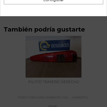
ambiente | 0.02 - ... referencia OEM IAM 10096001063
10020600934
También podría gustarte
PILOTO TRASERO DERECHO
FORD FUSION (CBK) AMBIENTE | 0.02 - ... AMBIENTE |...
OEM: