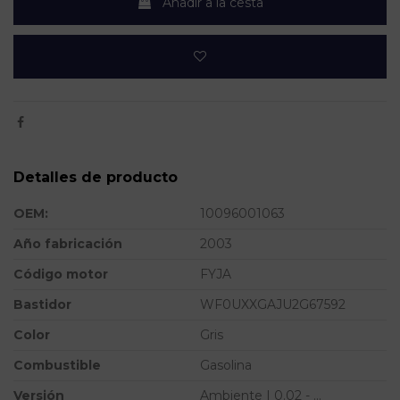
Añadir a la cesta
Detalles de producto
OEM:
10096001063
Año fabricación
2003
Código motor
FYJA
Bastidor
WF0UXXGAJU2G67592
Color
Gris
Combustible
Gasolina
Versión
Ambiente | 0.02 - ...