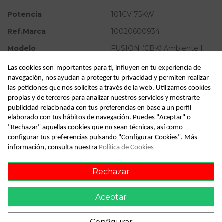
Potencia
101CV 75KW
Ref.Marca
10020600934
Modelo
FUSION (CBK) Ambiente |
0.02 - ...
Las cookies son importantes para ti, influyen en tu experiencia de
Tipo vehículo
Turismo
navegación, nos ayudan a proteger tu privacidad y permiten realizar
las peticiones que nos solicites a través de la web. Utilizamos cookies
Almacén
49349
propias y de terceros para analizar nuestros servicios y mostrarte
SubAlmacén
383
publicidad relacionada con tus preferencias en base a un perfil
elaborado con tus hábitos de navegación. Puedes "Aceptar" o
SubSubAlmacén
100029795
"Rechazar" aquellas cookies que no sean técnicas, así como
configurar tus preferencias pulsando "Configurar Cookies". Más
información, consulta nuestra
Política de Cookies
ID:
813174
Fecha disponible:
2022-05-17
Rechazar
Descripción
Aceptar
Recambio de abs para ford fusion (cbk) ambiente | 0.02 - ...
Configurar