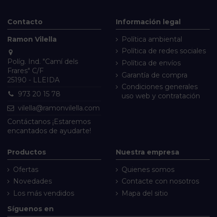
Contacto
Información legal
Ramon Vilella
Política ambiental
Política de redes sociales
Políg. Ind. "Camí dels
Política de envíos
Frares" C/F
Garantía de compra
25190 - LLEIDA
Condiciones generales
973 20 15 78
uso web y contratación
vilella@ramonvilella.com
Contáctanos
¡Estaremos
encantados de ayudarte!
Productos
Nuestra empresa
Ofertas
Quienes somos
Novedades
Contacte con nosotros
Los más vendidos
Mapa del sitio
Síguenos en