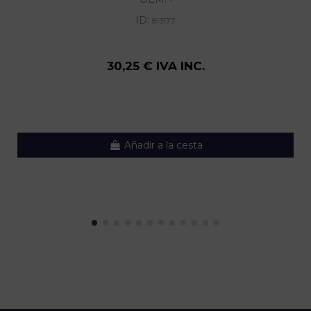
-
ID:
813177
30,25 € IVA INC.
Añadir a la cesta