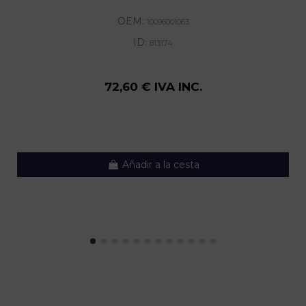
OEM:
10096001063
ID:
813174
72,60 € IVA INC.
Añadir a la cesta