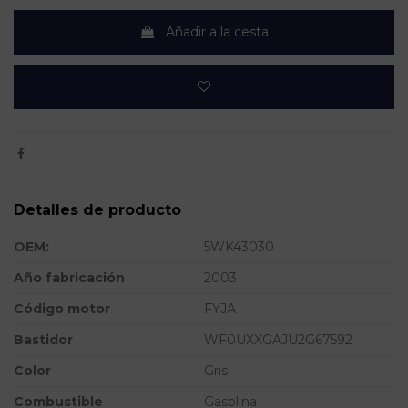
Añadir a la cesta
Detalles de producto
OEM:
5WK43030
Año fabricación
2003
Código motor
FYJA
Bastidor
WF0UXXGAJU2G67592
Color
Gris
Combustible
Gasolina