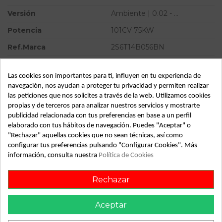
Versión
Ambiente | 0.02 - ...
Potencia
101CV 75KW
Ref.Marca
2S6T14B056BN
Modelo
FUSION (CBK) Ambiente |
0.02 - ...
Las cookies son importantes para ti, influyen en tu experiencia de
navegación, nos ayudan a proteger tu privacidad y permiten realizar
Tipo vehículo
Turismo
las peticiones que nos solicites a través de la web. Utilizamos cookies
propias y de terceros para analizar nuestros servicios y mostrarte
Almacén
49349
publicidad relacionada con tus preferencias en base a un perfil
SubAlmacén
373
elaborado con tus hábitos de navegación. Puedes "Aceptar" o
"Rechazar" aquellas cookies que no sean técnicas, así como
SubSubAlmacén
100029489
configurar tus preferencias pulsando "Configurar Cookies". Más
información, consulta nuestra
Política de Cookies
ID:
813183
Fecha disponible:
2022-05-17
Rechazar
Aceptar
Descripción