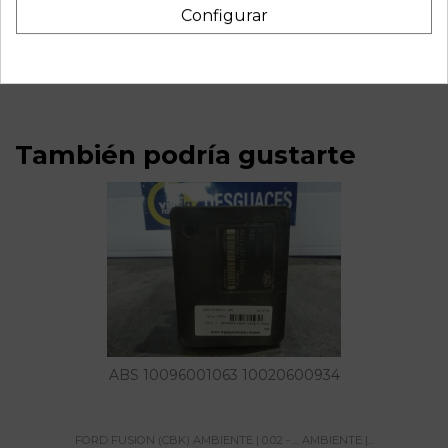
Recambio de centralita airbag para ford fusion (cbk)
Configurar
ambiente | 0.02 - ... ambiente | 0.02 - ... referencia OEM
IAM 5WK43030 2S6T14B056BN
También podría gustarte
ABS 10096001063 10020600934
FORD FUSION (CBK) AMBIENTE | 0.02 - ... AMBIENTE |...