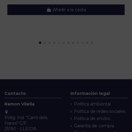
Añadir a la cesta
Contacto
Información legal
Ramon Vilella
Política ambiental
Política de redes sociales
Políg. Ind. "Camí dels
Política de envíos
Frares" C/F
Garantía de compra
25190 - LLEIDA