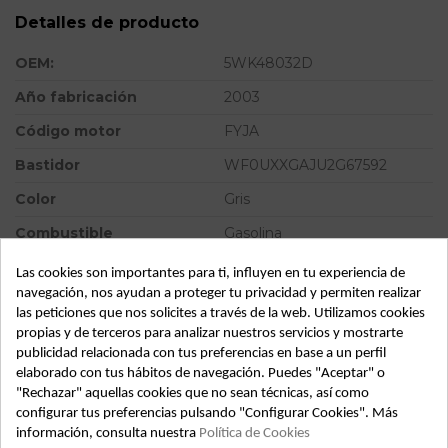
Detalles de producto
OEM:
5WK48032D
Año fabricación
2003
Código motor
FYJA
Bastidor
WF0UXXGAJU2G67592
Color
Gris
Combustible
Gasolina
Versión
Ambiente | 0.02 - ...
Las cookies son importantes para ti, influyen en tu experiencia de
navegación, nos ayudan a proteger tu privacidad y permiten realizar
Potencia
101CV 75KW
las peticiones que nos solicites a través de la web. Utilizamos cookies
propias y de terceros para analizar nuestros servicios y mostrarte
Ref.Marca
2S6T15K600CF
publicidad relacionada con tus preferencias en base a un perfil
Modelo
FUSION (CBK) Ambiente |
elaborado con tus hábitos de navegación. Puedes "Aceptar" o
0.02 - ...
"Rechazar" aquellas cookies que no sean técnicas, así como
configurar tus preferencias pulsando "Configurar Cookies". Más
Tipo vehículo
Turismo
información, consulta nuestra
Política de Cookies