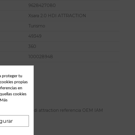
9628427080
Xsara 2.0 HDI ATTRACTION
Turismo
49349
360
100028948
a proteger tu
 cookies propias
eferencias en
quellas cookies
. Más
itroen xsara 2.0 hdi attraction referencia OEM IAM
gurar