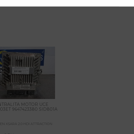
NTRALITA MOTOR UCE
03ET 9647423380 SID801A
EN XSARA 2.0 HDI ATTRACTION