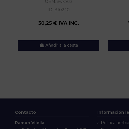
OEM:
5WK9623
ID:
810240
30,25 € IVA INC.
Añadir a la cesta
Contacto
Información l
Ramon Vilella
Política ambie