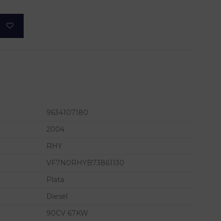
9634107180
2004
RHY
VF7N0RHYB73861130
Plata
Diesel
90CV 67KW