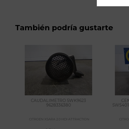
También podría gustarte
CAUDALIMETRO 5WK9623
CE
9628336380
5WS401
CITROEN XSARA 2.0 HDI ATTRACTION
CITRO