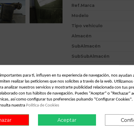
Ref.Marca
Modelo
Tipo vehículo
Almacén
SubAlmacén
SubSubAlmacén
ID:
811961
 importantes para ti, influyen en tu experiencia de navegación, nos ayudan 
Fecha disponible:
2022-05-18
miten realizar las peticiones que nos solicites a través de la web. Utilizamos
ra analizar nuestros servicios y mostrarte publicidad relacionada con tus pr
l elaborado con tus hábitos de navegación. Puedes "Aceptar" o "Rechazar" a
Descripción
nicas, así como configurar tus preferencias pulsando "Configurar Cookies"
nsulta nuestra
Política de Cookies
Recambio de filtro aire para c
9634107180 9628427080
hazar
Aceptar
Confi