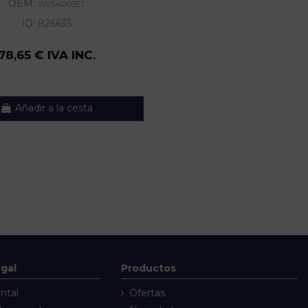
OEM:
5WS40103ET
ID:
826635
78,65 € IVA INC.
Añadir a la cesta
egal
Productos
ntal
Ofertas