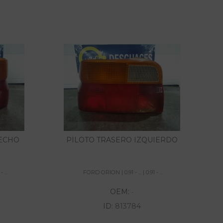
RECHO
PILOTO TRASERO IZQUIERDO
 ...
FORD ORION | 0.91 - ... | 0.91 - ...
OEM:
-
ID:
813784