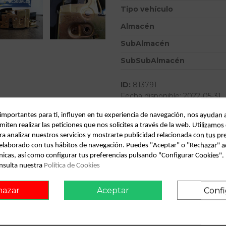
Tipo vehículo
Almacén
SubAlmacén
SubSubAlmacén
ID:
813791
Fecha disponible:
2022-05-31
 importantes para ti, influyen en tu experiencia de navegación, nos ayudan 
miten realizar las peticiones que nos solicites a través de la web. Utilizamos
Descripción
ra analizar nuestros servicios y mostrarte publicidad relacionada con tus pr
l elaborado con tus hábitos de navegación. Puedes "Aceptar" o "Rechazar" a
Recambio de cerradura puerta del
nicas, así como configurar tus preferencias pulsando "Configurar Cookies"
referencia OEM IAM
nsulta nuestra
Política de Cookies
hazar
Aceptar
Confi