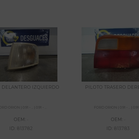
O DELANTERO IZQUIERDO
PILOTO TRASERO DE
RD ORION | 0.91 - ... | 0.91 - ...
FORD ORION | 0.91 - ... | 0.91 -
OEM:
OEM:
-
-
ID:
813782
ID:
813783