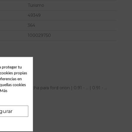
Turismo
49349
364
100029750
a proteger tu
 cookies propias
eferencias en
quellas cookies
antera derecha para ford orion | 0.91 - ... | 0.91 - ...
. Más
gurar