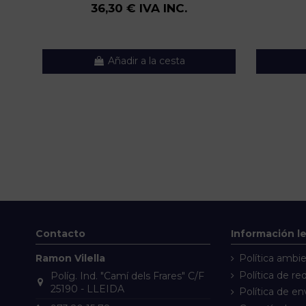
36,30 € IVA INC.
Añadir a la cesta
Contacto
Información l
Ramon Vilella
Política ambie
Política de re
Políg. Ind. "Camí dels Frares" C/F
25190 - LLEIDA
Política de en