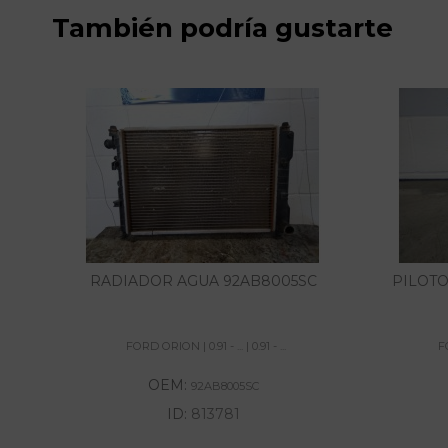
También podría gustarte
RADIADOR AGUA 92AB8005SC
PILOT
FORD ORION | 0.91 - ... | 0.91 - ...
FO
OEM:
92AB8005SC
ID:
813781