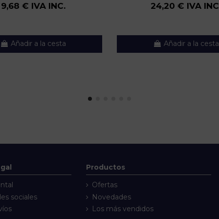
9,68 € IVA INC.
24,20 € IVA INC
Añadir a la cesta
Añadir a la cesta
egal
Productos
ntal
Ofertas
des sociales
Novedades
víos
Los más vendidos