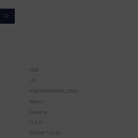
1993
L1E
VS6FXXWPAFNL21924
Blanco
Gasolina
* | 0.91 - ...
ORION * | 0.91 - ...